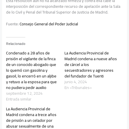
Esta resolución aún no ha alcanzado firmeza y contra ella cabe la
interposición del correspondiente recurso de apelación ante la Sala
de lo Civil y Penal del Tribunal Superior de Justicia de Madrid.
Fuente:
Consejo General del Poder Judicial
Relacionado
Condenado a 28 años de
La Audiencia Provincial de
prisión el vigilante de la finca
Madrid condena a nueve años
de un conocido abogado que
de cárcel a los
lo quemó con gasolina y
secuestradores y agresores
gasoil, lo encerró en un aljibe
del fundador de Tuenti
y retuvo a la esposa para que
junio 4, 2024
no pudiera pedir auxilio
En «Tribunales»
septiembre 12, 2024
Entrada similar
La Audiencia Provincial de
Madrid condena a trece años
de prisión a un celador por
abusar sexualmente de una