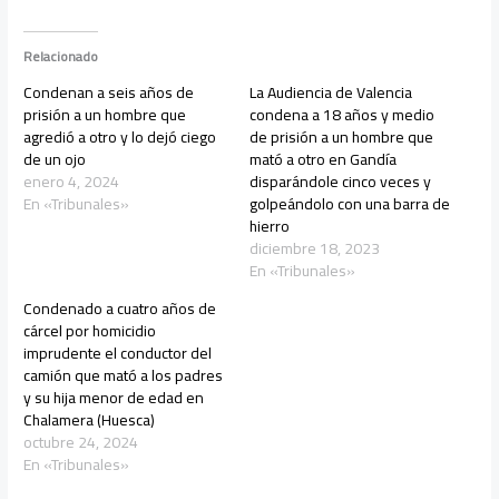
Relacionado
Condenan a seis años de
La Audiencia de Valencia
prisión a un hombre que
condena a 18 años y medio
agredió a otro y lo dejó ciego
de prisión a un hombre que
de un ojo
mató a otro en Gandía
enero 4, 2024
disparándole cinco veces y
En «Tribunales»
golpeándolo con una barra de
hierro
diciembre 18, 2023
En «Tribunales»
Condenado a cuatro años de
cárcel por homicidio
imprudente el conductor del
camión que mató a los padres
y su hija menor de edad en
Chalamera (Huesca)
octubre 24, 2024
En «Tribunales»