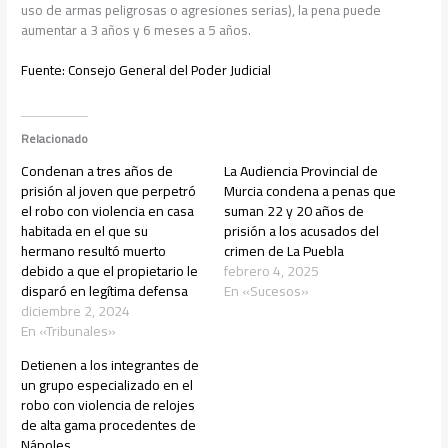
uso de armas peligrosas o agresiones serias), la pena puede
aumentar a 3 años y 6 meses a 5 años.
Fuente:
Consejo General del Poder Judicial
Relacionado
Condenan a tres años de
La Audiencia Provincial de
prisión al joven que perpetró
Murcia condena a penas que
el robo con violencia en casa
suman 22 y 20 años de
habitada en el que su
prisión a los acusados del
hermano resultó muerto
crimen de La Puebla
debido a que el propietario le
febrero 4, 2025
disparó en legítima defensa
En «Sucesos»
diciembre 2, 2024
En «Tribunales»
Detienen a los integrantes de
un grupo especializado en el
robo con violencia de relojes
de alta gama procedentes de
Nápoles