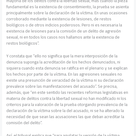
mayoría de los delitos contra la libertad sexual, más cuando la pieza
fundamental es la existencia de consentimiento, la prueba se asienta
principalmente sobre la declaración de la víctima. En unas ocasiones
corroborado mediante la existencia de lesiones, de restos
biológicos o de otros indicios poderosos. Pero ni es necesaria la
existencia de lesiones para la comisión de un delito de agresión
sexual, ni en todos los casos nos hallamos ante la existencia de
restos biológicos”.
Y constata que “ello no significa que la mera interposición de la
denuncia suponga la acreditación de los hechos denunciados, ni
siquiera cuando esta denuncia se ratifica en el plenario y se explican
los hechos por parte de la víctima. En las agresiones sexuales no
existe una presunción de veracidad de la víctima ni su declaración
prevalece sobre las manifestaciones del acusado”. Se precisa,
además, que “en este sentido las recientes reformas legislativas en
materia de delitos contra la libertad sexual no han modificado ni los
criterios para la valoración de la prueba otorgando prevalencia de la
declaración de la víctima sobre la del acusado, ni se ha alterado la
necesidad de que sean las acusaciones las que deban acreditar la
comisión del delito”.
Así, el tribunal explica que “para aquilatar la versión de la víctima,