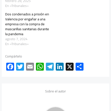
febrero 28, 2025
En «Tribunales»
Dos condenados a prisión en
Valencia por engañar a una
empresa con la compra de
mascarillas sanitarias durante
la pandemia
agosto 7, 2024
En «Tribunales»
Compártelo
F
T
E
W
Te
Li
X
C
ac
wi
m
h
le
nk
o
e
tt
ail
at
gr
e
m
b
er
s
a
dI
p
Sobre el autor
o
A
m
n
ar
ok
p
tir