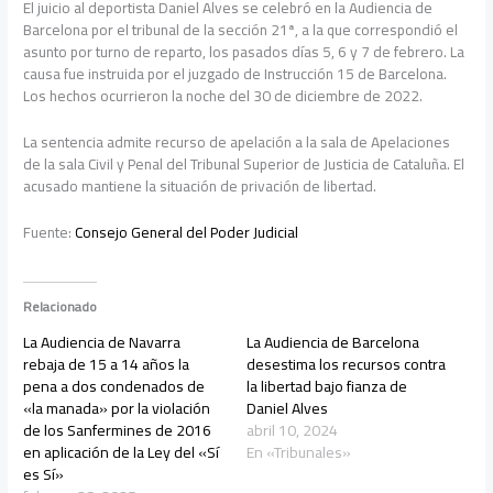
El juicio al deportista Daniel Alves se celebró en la Audiencia de
Barcelona por el tribunal de la sección 21ª, a la que correspondió el
asunto por turno de reparto, los pasados días 5, 6 y 7 de febrero. La
causa fue instruida por el juzgado de Instrucción 15 de Barcelona.
Los hechos ocurrieron la noche del 30 de diciembre de 2022.
La sentencia admite recurso de apelación a la sala de Apelaciones
de la sala Civil y Penal del Tribunal Superior de Justicia de Cataluña. El
acusado mantiene la situación de privación de libertad.
Fuente:
Consejo General del Poder Judicial
Relacionado
La Audiencia de Navarra
La Audiencia de Barcelona
rebaja de 15 a 14 años la
desestima los recursos contra
pena a dos condenados de
la libertad bajo fianza de
«la manada» por la violación
Daniel Alves
de los Sanfermines de 2016
abril 10, 2024
en aplicación de la Ley del «Sí
En «Tribunales»
es Sí»