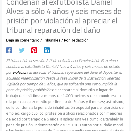
Condenan al exfutbolista Daniel
Alves a sólo 4 años y seis meses de
prisión por violación al apreciar el
tribunal reparación del daño
Deja un comentario
/
Tribunales
/ Por
Redacción
El tribunal de la sección 21ª de la Audiencia Provincial de Barcelona
condena al exfutbolista Daniel Alves a 4 años y seis meses de prisión
por
violación
, al apreciar el tribunal reparación del daño al depositar el
acusado indemnización desde la fase inicial de la instrucción; libertad
vigilada por tiempo de 5 años, que se aplicarán una vez cumplida la
pena de prisión; prohibición
de acercarse al domicilio o lugar de
trabajo de la víctima a menos de 1.000 metros y de comunicarse con
ella por cualquier medio por tiempo de 9 años y 6 meses; así mismo,
se le condena a la pena de inhabilitación especial para el ejercicio de
empleo, cargo público, profesión u oficio relacionados con menores
de edad por tiempo de 5 años, a aplicar una vez cumplida también la
pena de prisión; indemnización de 150.000 euros por el daño moral
y las lesiones; a la pena de 2 meses de multa con una cuota diaria de