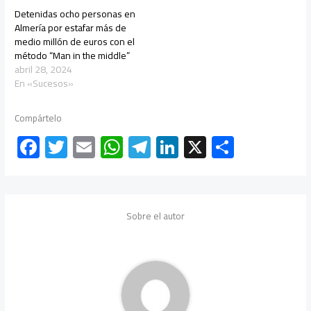
Detenidas ocho personas en
Almería por estafar más de
medio millón de euros con el
método “Man in the middle”
abril 28, 2024
En «Sucesos»
Compártelo
F
T
E
W
Te
Li
X
C
ac
wi
m
h
le
nk
o
e
tt
ail
at
gr
e
m
b
er
s
a
dI
p
Sobre el autor
o
A
m
n
ar
ok
p
tir
p