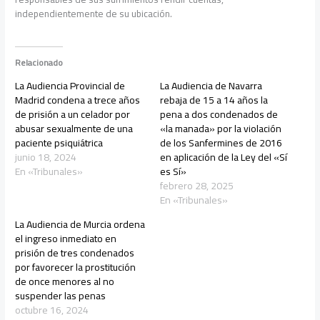
independientemente de su ubicación.
Relacionado
La Audiencia Provincial de
La Audiencia de Navarra
Madrid condena a trece años
rebaja de 15 a 14 años la
de prisión a un celador por
pena a dos condenados de
abusar sexualmente de una
«la manada» por la violación
paciente psiquiátrica
de los Sanfermines de 2016
junio 18, 2024
en aplicación de la Ley del «Sí
En «Tribunales»
es Sí»
febrero 28, 2025
En «Tribunales»
La Audiencia de Murcia ordena
el ingreso inmediato en
prisión de tres condenados
por favorecer la prostitución
de once menores al no
suspender las penas
octubre 16, 2024