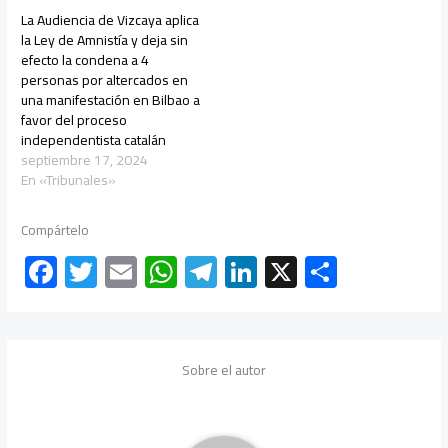
La Audiencia de Vizcaya aplica
la Ley de Amnistía y deja sin
efecto la condena a 4
personas por altercados en
una manifestación en Bilbao a
favor del proceso
independentista catalán
septiembre 17, 2024
En «Tribunales»
Compártelo
F
T
E
W
Te
Li
X
C
ac
wi
m
h
le
nk
o
e
tt
ail
at
gr
e
m
b
er
s
a
dI
p
Sobre el autor
o
A
m
n
ar
ok
p
tir