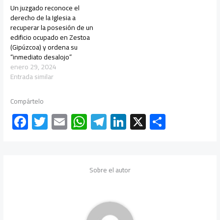
Un juzgado reconoce el
derecho de la Iglesia a
recuperar la posesión de un
edificio ocupado en Zestoa
(Gipúzcoa) y ordena su
“inmediato desalojo”
enero 29, 2024
Entrada similar
Compártelo
F
T
E
W
Te
Li
X
C
ac
wi
m
h
le
nk
o
e
tt
ail
at
gr
e
m
b
er
s
a
dI
p
Sobre el autor
o
A
m
n
ar
ok
p
tir
p