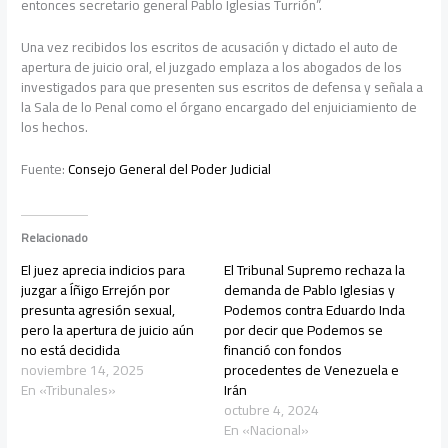
entonces secretario general Pablo Iglesias Turrión”.
Una vez recibidos los escritos de acusación y dictado el auto de
apertura de juicio oral, el juzgado emplaza a los abogados de los
investigados para que presenten sus escritos de defensa y señala a
la Sala de lo Penal como el órgano encargado del enjuiciamiento de
los hechos.
Fuente:
Consejo General del Poder Judicial
Relacionado
El juez aprecia indicios para
El Tribunal Supremo rechaza la
juzgar a Íñigo Errejón por
demanda de Pablo Iglesias y
presunta agresión sexual,
Podemos contra Eduardo Inda
pero la apertura de juicio aún
por decir que Podemos se
no está decidida
financió con fondos
noviembre 14, 2025
procedentes de Venezuela e
En «Tribunales»
Irán
octubre 4, 2024
En «Nacional»