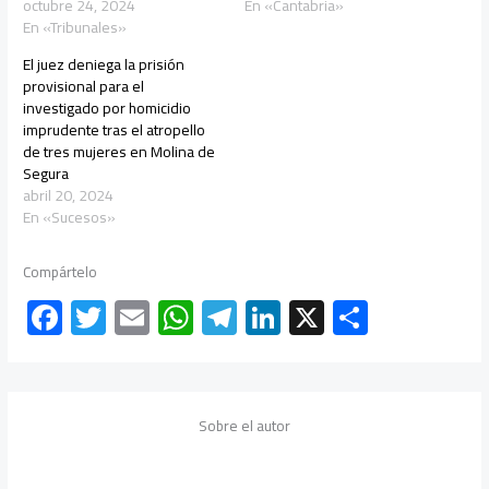
octubre 24, 2024
En «Cantabria»
En «Tribunales»
El juez deniega la prisión
provisional para el
investigado por homicidio
imprudente tras el atropello
de tres mujeres en Molina de
Segura
abril 20, 2024
En «Sucesos»
Compártelo
F
T
E
W
Te
Li
X
C
ac
wi
m
h
le
nk
o
e
tt
ail
at
gr
e
m
b
er
s
a
dI
p
Sobre el autor
o
A
m
n
ar