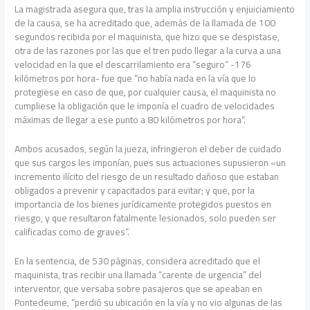
La magistrada asegura que, tras la amplia instrucción y enjuiciamiento
de la causa, se ha acreditado que, además de la llamada de 100
segundos recibida por el maquinista, que hizo que se despistase,
otra de las razones por las que el tren pudo llegar a la curva a una
velocidad en la que el descarrilamiento era “seguro” -176
kilómetros por hora- fue que “no había nada en la vía que lo
protegiese en caso de que, por cualquier causa, el maquinista no
cumpliese la obligación que le imponía el cuadro de velocidades
máximas de llegar a ese punto a 80 kilómetros por hora”.
Ambos acusados, según la jueza, infringieron el deber de cuidado
que sus cargos les imponían, pues sus actuaciones supusieron «un
incremento ilícito del riesgo de un resultado dañoso que estaban
obligados a prevenir y capacitados para evitar; y que, por la
importancia de los bienes jurídicamente protegidos puestos en
riesgo, y que resultaron fatalmente lesionados, solo pueden ser
calificadas como de graves”.
En la sentencia, de 530 páginas, considera acreditado que el
maquinista, tras recibir una llamada “carente de urgencia” del
interventor, que versaba sobre pasajeros que se apeaban en
Pontedeume, “perdió su ubicación en la vía y no vio algunas de las