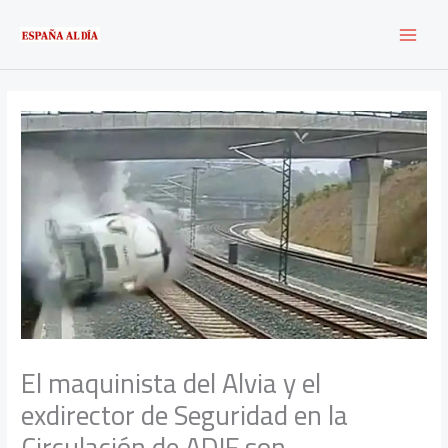
Ir
al
contenido
El maquinista del Alvia y el
exdirector de Seguridad en la
Circulación de ADIF son