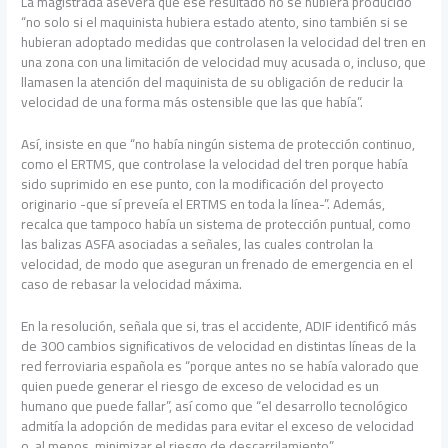
La magistrada asevera que ese resultado no se hubiera producido
“no solo si el maquinista hubiera estado atento, sino también si se
hubieran adoptado medidas que controlasen la velocidad del tren en
una zona con una limitación de velocidad muy acusada o, incluso, que
llamasen la atención del maquinista de su obligación de reducir la
velocidad de una forma más ostensible que las que había”.
Así, insiste en que “no había ningún sistema de protección continuo,
como el ERTMS, que controlase la velocidad del tren porque había
sido suprimido en ese punto, con la modificación del proyecto
originario -que sí preveía el ERTMS en toda la línea-”. Además,
recalca que tampoco había un sistema de protección puntual, como
las balizas ASFA asociadas a señales, las cuales controlan la
velocidad, de modo que aseguran un frenado de emergencia en el
caso de rebasar la velocidad máxima.
En la resolución, señala que si, tras el accidente, ADIF identificó más
de 300 cambios significativos de velocidad en distintas líneas de la
red ferroviaria española es “porque antes no se había valorado que
quien puede generar el riesgo de exceso de velocidad es un
humano que puede fallar”, así como que “el desarrollo tecnológico
admitía la adopción de medidas para evitar el exceso de velocidad
o, al menos, minimizar el riesgo de descarrilamiento”.