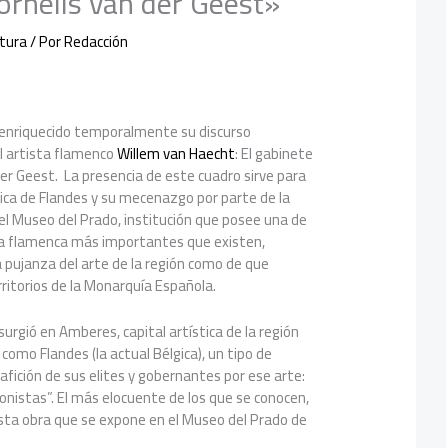
ornelis van der Geest»
ltura
/ Por
Redacción
 enriquecido temporalmente su discurso
el artista flamenco
Willem van Haecht
: El gabinete
der Geest. La presencia de este cuadro sirve para
stica de Flandes y su mecenazgo por parte de la
 el Museo del Prado, institución que posee una de
ura flamenca más importantes que existen,
 pujanza del arte de la región como de que
ritorios de la Monarquía Española.
I surgió en Amberes, capital artística de la región
como Flandes (la actual Bélgica), un tipo de
afición de sus elites y gobernantes por ese arte:
ionistas”. El más elocuente de los que se conocen,
esta obra que se expone en el Museo del Prado de