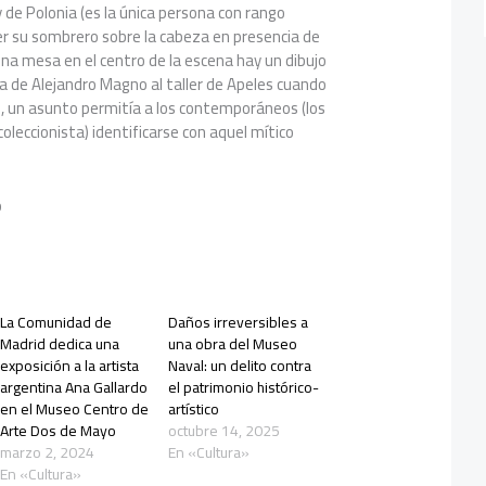
y de Polonia (es la única persona con rango
r su sombrero sobre la cabeza en presencia de
 una mesa en el centro de la escena hay un dibujo
ita de Alejandro Magno al taller de Apeles cuando
 un asunto permitía a los contemporáneos (los
oleccionista) identificarse con aquel mítico
o
La Comunidad de
Daños irreversibles a
Madrid dedica una
una obra del Museo
exposición a la artista
Naval: un delito contra
argentina Ana Gallardo
el patrimonio histórico-
en el Museo Centro de
artístico
Arte Dos de Mayo
octubre 14, 2025
marzo 2, 2024
En «Cultura»
En «Cultura»