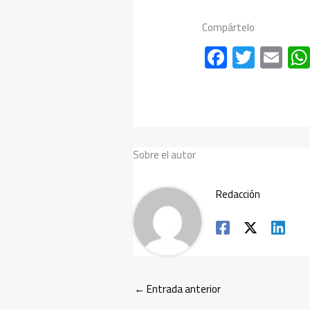
Compártelo
F
T
E
ac
wi
m
e
tt
ail
b
er
o
Sobre el autor
ok
Redacción
←
Entrada anterior