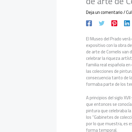
de arte de C
Deja un comentario
/
Cu
El Museo del Prado verá
expositivo con la obra d
de arte de Cornelis van 
celebrar la riqueza artí
familia real española en
las colecciones de pint
consecuencia tanto de la
formaba parte de los ter
A principios del siglo XVI
que entonces se conocía 
pintura que celebraba la 
los “Gabinetes de colecc
por lo que muestra, es 
forma temporal.