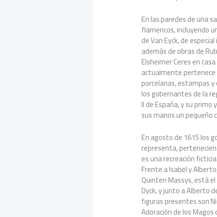
En las paredes de una sa
flamencos, incluyendo u
de Van Eyck, de especial 
además de obras de Rube
Elsheimer Ceres en cas
actualmente pertenece a
porcelanas, estampas y o
los gobernantes de la reg
II de España, y su primo 
sus manos un pequeño cu
En agosto de 1615 los go
representa, pertenecient
es una recreación fictici
Frente a Isabel y Albert
Quinten Massys, está el 
Dyck, y junto a Alberto d
figuras presentes son Ni
Adoración de los Magos 