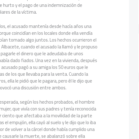
 de hurto y el pago de una indemnización de
iares de la víctima.
os, el acusado mantenía desde hacía años una
rque coincidían en los locales donde ella vendía
ían tomado algo juntos. Los hechos ocurrieron el
Albacete, cuando el acusado la llamó y le propuso
 pagarle el dinero que le adeudaba de unos
había dado fiados. Una vez en la vivienda, después
 acusado pagó a su amiga los 50 euros que le
cas de los que llevaba para la venta. Cuando la
, ella le pidió que le pagara, pero él le dijo que
provocó una discusión entre ambos.
nesperada, según los hechos probados, el hombre
mujer, que vivía con sus padres y tenía reconocida
r ciento que afectaba a la movilidad de la parte
 el empujón, ella cayó al suelo y le dijo que lo iba
or de volver a la cárcel donde había cumplido una
e causarle la muerte, se abalanzó sobre ella