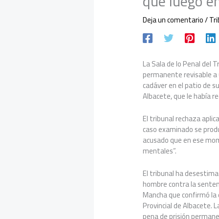
que luego e
Deja un comentario
/
Tr
La Sala de lo Penal del 
permanente revisable a 
cadáver en el patio de s
Albacete, que le había 
El tribunal rechaza aplic
caso examinado se produ
acusado que en ese mom
mentales”.
El tribunal ha desestima
hombre contra la sentenci
Mancha que confirmó la d
Provincial de Albacete. 
pena de prisión permanen