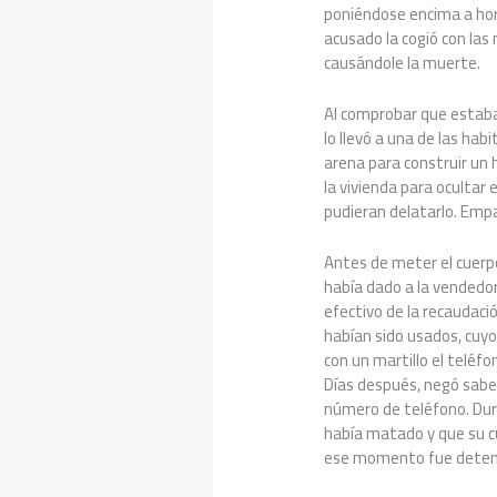
poniéndose encima a horc
acusado la cogió con las 
causándole la muerte.
Al comprobar que estaba 
lo llevó a una de las hab
arena para construir un 
la vivienda para ocultar 
pudieran delatarlo. Emp
Antes de meter el cuerpo
había dado a la vendedora
efectivo de la recaudaci
habían sido usados, cuy
con un martillo el teléfo
Días después, negó saber
número de teléfono. Dura
había matado y que su c
ese momento fue detenid