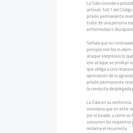
La Sala considera procede
artículo 140.1 del Códig
prisión permanente revi
trate de una persona es
enfermedad o discapaci
Señala que no contravien
principio non bis in ide
ataque sorpresivo lo que
ese ataque se produjo s
que obliga a una respue
apreciación de la agravac
prisión permanente revi
la conducta desplegada p
La Sala en su sentencia,
considera que en este c
por el Jurado, y como se
concurren los requisitos
reclama el recurrente.