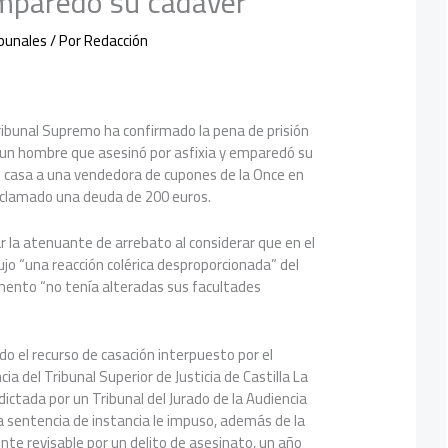
mparedó su cadáver
ibunales
/ Por
Redacción
Tribunal Supremo ha confirmado la pena de prisión
un hombre que asesinó por asfixia y emparedó su
u casa a una vendedora de cupones de la Once en
reclamado una deuda de 200 euros.
ar la atenuante de arrebato al considerar que en el
jo “una reacción colérica desproporcionada” del
ento “no tenía alteradas sus facultades
do el recurso de casación interpuesto por el
a del Tribunal Superior de Justicia de Castilla La
ictada por un Tribunal del Jurado de la Audiencia
La sentencia de instancia le impuso, además de la
te revisable por un delito de asesinato, un año