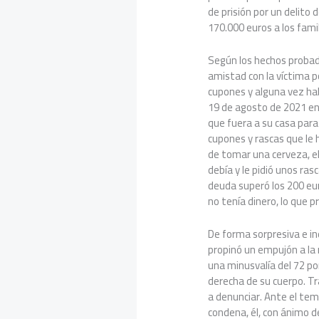
de prisión por un delito
170.000 euros a los famil
Según los hechos probad
amistad con la víctima po
cupones y alguna vez hab
19 de agosto de 2021 en 
que fuera a su casa para
cupones y rascas que le 
de tomar una cerveza, el
debía y le pidió unos ras
deuda superó los 200 euros
no tenía dinero, lo que 
De forma sorpresiva e i
propinó un empujón a la 
una minusvalía del 72 po
derecha de su cuerpo. Tras
a denunciar. Ante el tem
condena, él, con ánimo d