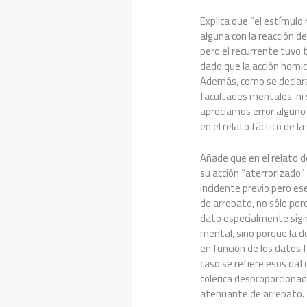
Explica que “el estímulo
alguna con la reacción d
pero el recurrente tuvo 
dado que la acción homi
Además, como se declara 
facultades mentales, ni 
apreciamos error alguno e
en el relato fáctico de la
Añade que en el relato de
su acción “aterrorizado” 
incidente previo pero ese
de arrebato, no sólo porq
dato especialmente signi
mental, sino porque la de
en función de los datos f
caso se refiere esos dat
colérica desproporcionada
atenuante de arrebato.