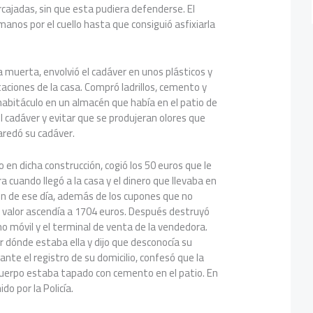
ajadas, sin que esta pudiera defenderse. El
manos por el cuello hasta que consiguió asfixiarla
muerta, envolvió el cadáver en unos plásticos y
itaciones de la casa. Compró ladrillos, cemento y
habitáculo en un almacén que había en el patio de
el cadáver y evitar que se produjeran olores que
aredó su cadáver.
 en dicha construcción, cogió los 50 euros que le
 cuando llegó a la casa y el dinero que llevaba en
ón de ese día, además de los cupones que no
o valor ascendía a 1704 euros. Después destruyó
no móvil y el terminal de venta de la vendedora.
 dónde estaba ella y dijo que desconocía su
nte el registro de su domicilio, confesó que la
uerpo estaba tapado con cemento en el patio. En
o por la Policía.