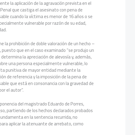
nte la aplicación de la agravación prevista en el
o Penal que castiga el asesinato con pena de
sable cuando la víctima es menor de 16 años o se
pecialmente vulnerable por razón de su edad,
dad.
e la prohibición de doble valoración de un hecho –
m-, puesto que en el caso examinado “se produjo un
 determina la apreciación de alevosía y, además,
obre una persona especialmente vulnerable, lo
sta punitiva de mayor entidad mediante la
ión de referencia y la imposición de la pena de
sable que está en consonancia con la gravedad de
or el autor”.
 ponencia del magistrado Eduardo de Porres,
aso, partiendo de los hechos declarados probados
 fundamenta en la sentencia recurrida, no
 para aplicar la atenuante de arrebato, como