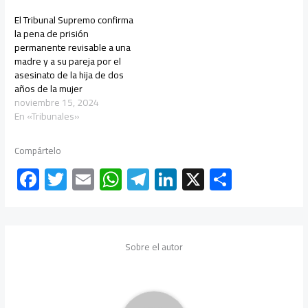
El Tribunal Supremo confirma
la pena de prisión
permanente revisable a una
madre y a su pareja por el
asesinato de la hija de dos
años de la mujer
noviembre 15, 2024
En «Tribunales»
Compártelo
F
T
E
W
Te
Li
X
C
ac
wi
m
h
le
nk
o
e
tt
ail
at
gr
e
m
b
er
s
a
dI
p
Sobre el autor
o
A
m
n
ar
ok
p
tir