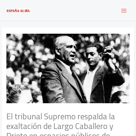
Ir
al
contenido
El tribunal Supremo respalda la
exaltación de Largo Caballero y
Prieto en espacios públicos de