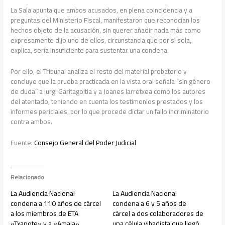
La Sala apunta que ambos acusados, en plena coincidencia y a
preguntas del Ministerio Fiscal, manifestaron que reconocían los
hechos objeto de la acusación, sin querer añadir nada más como
expresamente dijo uno de ellos, circunstancia que por sí sola,
explica, sería insuficiente para sustentar una condena.
Por ello, el Tribunal analiza el resto del material probatorio y
concluye que la prueba practicada en la vista oral señala “sin género
de duda” a Iurgi Garitagoitia y a Joanes larretxea como los autores
del atentado, teniendo en cuenta los testimonios prestados y los
informes periciales, por lo que procede dictar un fallo incriminatorio
contra ambos.
Fuente:
Consejo General del Poder Judicial
Relacionado
La Audiencia Nacional
La Audiencia Nacional
condena a 110 años de cárcel
condena a 6 y 5 años de
a los miembros de ETA
cárcel a dos colaboradores de
«Txapote» y a «Amaia»
una célula yihadista que llegó