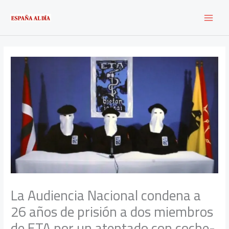
Ir
al
contenido
La Audiencia Nacional condena a
26 años de prisión a dos miembros
de ETA por un atentado con coche-