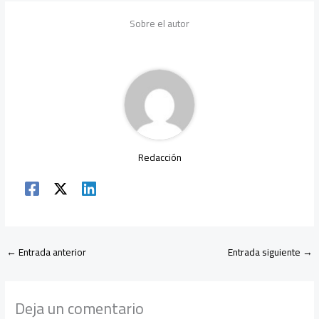
b
er
s
a
dI
p
Sobre el autor
o
A
m
n
ar
ok
p
tir
p
Redacción
←
Entrada anterior
Entrada siguiente
→
Deja un comentario