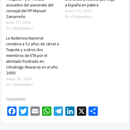
acusados del asesinato del
a España en patera
concejal del PP Manuel
enero 10, 2024
Zamarreño
En «Tribunales»
junio 15, 2024
En «Tribunales»
La Audiencia Nacional
condena a 52 años de cárcel a
Txapote y a otros dos
miembros de ETA por el
atentado frustrado en
Citruénigo (Navarra) en el año
2000
mayo 26, 2024
En «Tribunales»
Compártelo
F
T
E
W
Te
Li
X
C
ac
wi
m
h
le
nk
o
e
tt
ail
at
gr
e
m