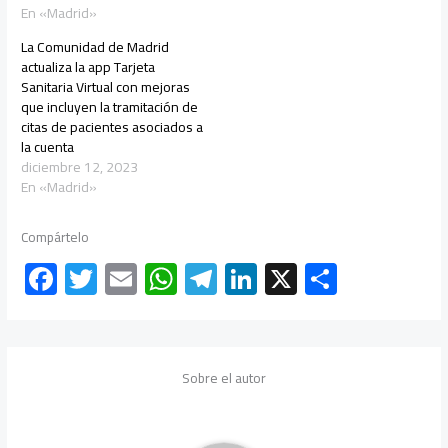
En «Madrid»
La Comunidad de Madrid
actualiza la app Tarjeta
Sanitaria Virtual con mejoras
que incluyen la tramitación de
citas de pacientes asociados a
la cuenta
diciembre 12, 2023
En «Madrid»
Compártelo
F
T
E
W
Te
Li
X
C
ac
wi
m
h
le
nk
o
e
tt
ail
at
gr
e
m
b
er
s
a
dI
p
Sobre el autor
o
A
m
n
ar
ok
p
tir