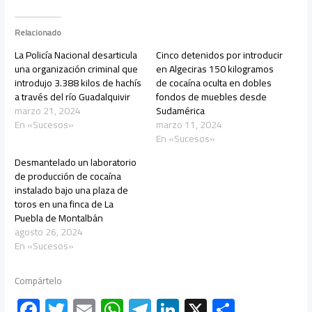
Relacionado
La Policía Nacional desarticula
Cinco detenidos por introducir
una organización criminal que
en Algeciras 150 kilogramos
introdujo 3.388 kilos de hachís
de cocaína oculta en dobles
a través del río Guadalquivir
fondos de muebles desde
marzo 21, 2024
Sudamérica
En «Sucesos»
marzo 11, 2024
En «Sucesos»
Desmantelado un laboratorio
de producción de cocaína
instalado bajo una plaza de
toros en una finca de La
Puebla de Montalbán
agosto 26, 2024
En «Sucesos»
Compártelo
F
T
E
W
Te
Li
X
C