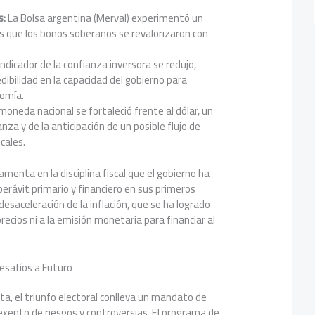
s:
La Bolsa argentina (Merval) experimentó un
s que los bonos soberanos se revalorizaron con
indicador de la confianza inversora se redujo,
dibilidad en la capacidad del gobierno para
nomía.
moneda nacional se fortaleció frente al dólar, un
za y de la anticipación de un posible flujo de
ocales.
enta en la disciplina fiscal que el gobierno ha
perávit primario y financiero en sus primeros
esaceleración de la inflación, que se ha logrado
 precios ni a la emisión monetaria para financiar al
esafíos a Futuro
lista, el triunfo electoral conlleva un mandato de
exento de riesgos y controversias. El programa de