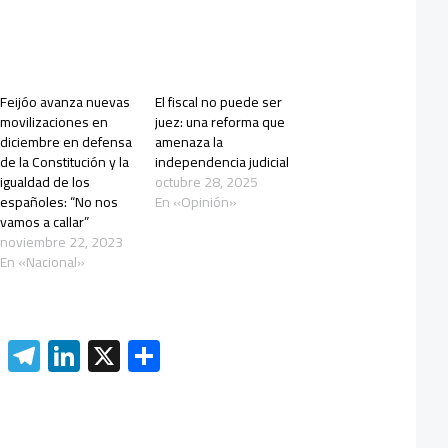
Feijóo avanza nuevas
El fiscal no puede ser
movilizaciones en
juez: una reforma que
diciembre en defensa
amenaza la
de la Constitución y la
independencia judicial
igualdad de los
octubre 28, 2025
españoles: “No nos
En «Opinión»
vamos a callar”
noviembre 22, 2023
En «Nacional»
W
Te
Li
X
C
h
le
nk
o
at
gr
e
m