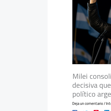
Milei consol
decisiva qu
político arg
Deja un comentario
/
Int