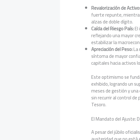
Revalorización de Activo
fuerte repunte, mientra
alzas de doble dígito.
Caída del Riesgo País:
El 
reflejando una mayor cre
estabilizar la macroeco
Apreciación del Peso:
La 
síntoma de mayor confian
capitales hacia activos l
Este optimismo se fundam
exhibido, logrando un su
meses de gestión y una d
sin recurrir al control de
Tesoro.
El Mandato del Ajuste: D
A pesar del júbilo oficia
austeridad que no está 