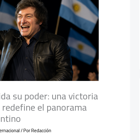
ida su poder: una victoria
e redefine el panorama
entino
ernacional
/ Por
Redacción