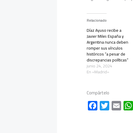
Relacionado
Díaz Ayuso recibe a
Javier Milei: España y
Argentina nunca deben
romper sus vínculos
históricos “a pesar de
discrepancias políticas”
junio 24, 2024
En «Madrid»
Compártelo
F
T
E
ac
wi
m
e
tt
ail