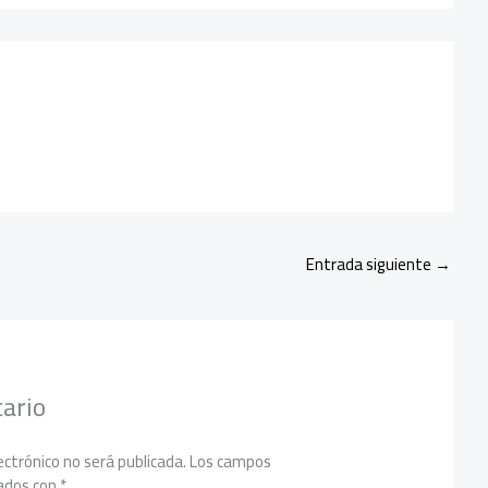
s
a
dI
p
A
m
n
ar
p
tir
p
Entrada siguiente
→
ario
ectrónico no será publicada.
Los campos
cados con
*