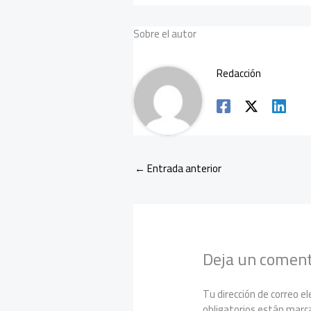
b
er
o
Sobre el autor
ok
Redacción
←
Entrada anterior
Deja un coment
Tu dirección de correo el
obligatorios están mar