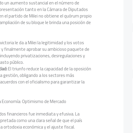
ado un aumento sustancial en el número de
epresentación tanto en la Cámara de Diputados
en el partido de Milei no obtiene el quórum propio
 ampliación de su bloque le brinda una posición de
victoria le da a Milei la legitimidad y los votos
r y finalmente aprobar su ambicioso paquete de
incluyendo privatizaciones, desregulaciones y
asto público.
dad:
El triunfo reduce la capacidad de la oposición
 la gestión, obligando a los sectores más
cuerdos con el oficialismo para garantizar la
.
la Economía: Optimismo de Mercado
dos financieros fue inmediata y efusiva. La
erpretada como una clara señal de que el país
 ortodoxia económica y el ajuste fiscal.