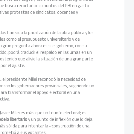
ue busca recortar cinco puntos del PBI en gasto
sivas protestas de sindicatos, docentes y
s han sido la paralización de la obra pública y los
les como el presupuesto universitario y de
a gran pregunta ahora es si el gobierno, con su
cido, podrá traducir el respaldo en las urnas en un
stenido que alivie la situación de una gran parte
por el ajuste.
a, el presidente Milei reconoció la necesidad de
ar con los gobernadores provinciales, sugiriendo un
para transformar el apoyo electoral en una
ctiva.
 Javier Milei es más que un triunfo electoral; es
delo libertario
y un punto de inflexión que lo deja
ás sólida para intentar la «construcción de una
prometió a sus votantes.