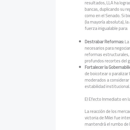
resultados, LLA ha logr
bancas, duplicando su r
como en el Senado. Si bi
(la mayoría absoluta), la
fuerza inigualable para:
Destrabar Reformas:
La 
necesarios para negocia
reformas estructurales, 
profundos recortes del g
Fortalecer la Gobernabili
de boicotear o paralizar
moderados a considerar a
estabilidad institucional
El Efecto Inmediato en 
La reacción de los merca
victoria de Milei fue int
mantendrá el rumbo de la