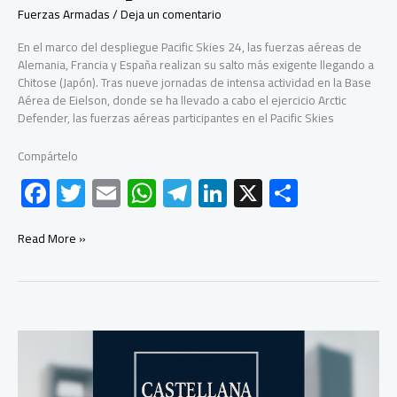
Fuerzas Armadas
/
Deja un comentario
En el marco del despliegue Pacific Skies 24, las fuerzas aéreas de
Alemania, Francia y España realizan su salto más exigente llegando a
Chitose (Japón). Tras nueve jornadas de intensa actividad en la Base
Aérea de Eielson, donde se ha llevado a cabo el ejercicio Arctic
Defender, las fuerzas aéreas participantes en el Pacific Skies
Compártelo
F
T
E
W
Te
Li
X
C
ac
wi
m
h
le
nk
o
e
tt
ail
at
gr
e
m
La
Read More »
Agrupación
b
er
s
a
dI
p
Plus
Ultra
o
A
m
n
ar
llega
ok
p
tir
a
Chitose
p
(Japón)