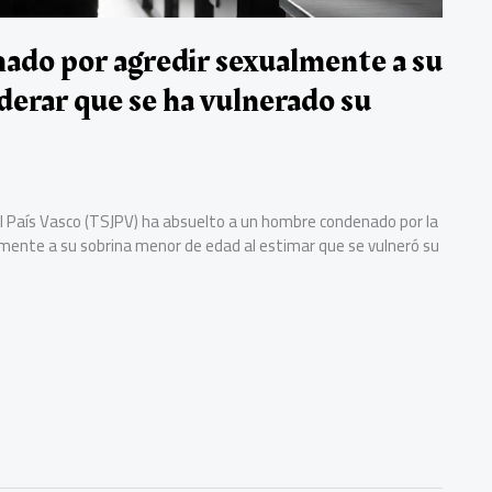
ado por agredir sexualmente a su
derar que se ha vulnerado su
a del País Vasco (TSJPV) ha absuelto a un hombre condenado por la
almente a su sobrina menor de edad al estimar que se vulneró su