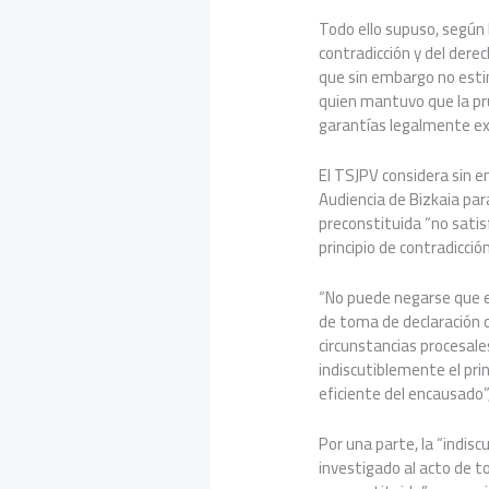
Todo ello supuso, según l
contradicción y del derec
que sin embargo no esti
quien mantuvo que la pr
garantías legalmente exi
El TSJPV considera sin e
Audiencia de Bizkaia para
preconstituida “no satis
principio de contradicció
“No puede negarse que e
de toma de declaración d
circunstancias procesal
indiscutiblemente el prin
eficiente del encausado”
Por una parte, la “indisc
investigado al acto de 