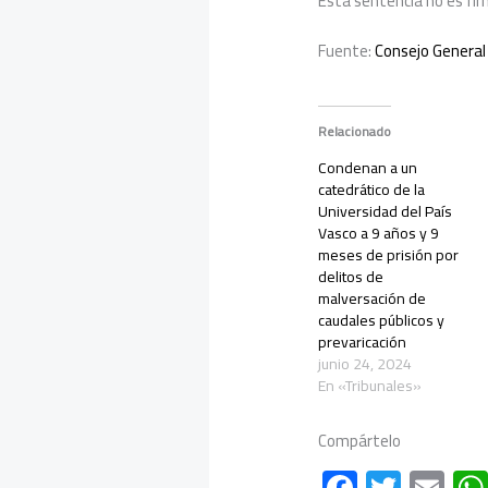
Esta sentencia no es fir
Fuente:
Consejo General 
Relacionado
Condenan a un
catedrático de la
Universidad del País
Vasco a 9 años y 9
meses de prisión por
delitos de
malversación de
caudales públicos y
prevaricación
junio 24, 2024
En «Tribunales»
Compártelo
F
T
E