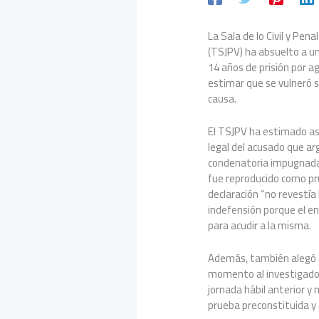
La Sala de lo Civil y Pena
(TSJPV) ha absuelto a u
14 años de prisión por a
estimar que se vulneró s
causa.
El TSJPV ha estimado así
legal del acusado que ar
condenatoria impugnada
fue reproducido como pru
declaración “no revestía
indefensión porque el e
para acudir a la misma.
Además, también alegó q
momento al investigado
jornada hábil anterior y
prueba preconstituida y 