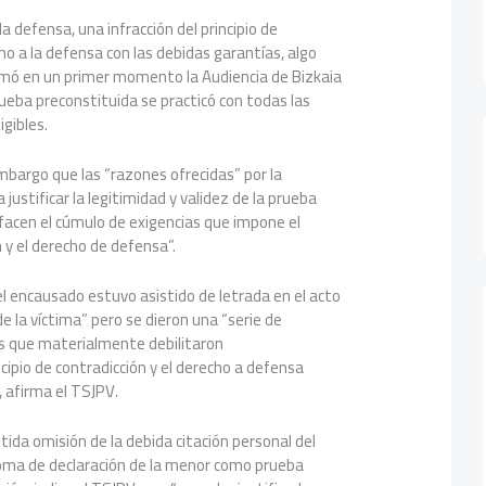
a defensa, una infracción del principio de
ho a la defensa con las debidas garantías, algo
mó en un primer momento la Audiencia de Bizkaia
ueba preconstituida se practicó con todas las
gibles.
mbargo que las “razones ofrecidas” por la
 justificar la legitimidad y validez de la prueba
facen el cúmulo de exigencias que impone el
n y el derecho de defensa”.
l encausado estuvo asistido de letrada en el acto
e la víctima” pero se dieron una “serie de
es que materialmente debilitaron
cipio de contradicción y el derecho a defensa
, afirma el TSJPV.
utida omisión de la debida citación personal del
toma de declaración de la menor como prueba