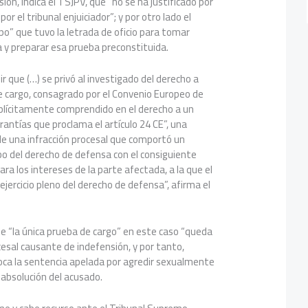
ión, indica el TSJPV, que “no se ha justificado por
 por el tribunal enjuiciador”; y por otro lado el
o” que tuvo la letrada de oficio para tomar
 y preparar esa prueba preconstituida.
ir que (…) se privó al investigado del derecho a
de cargo, consagrado por el Convenio Europeo de
lícitamente comprendido en el derecho a un
rantías que proclama el artículo 24 CE”, una
de una infracción procesal que comportó un
bo del derecho de defensa con el consiguiente
para los intereses de la parte afectada, a la que el
l ejercicio pleno del derecho de defensa”, afirma el
e “la única prueba de cargo” en este caso “queda
cesal causante de indefensión, y por tanto,
voca la sentencia apelada por agredir sexualmente
 absolución del acusado.