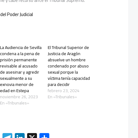
me y cabe recurso ante el Tribunal Supremo.
del Poder Judicial
La Audiencia de Sevilla
El Tribunal Superior de
condena a la pena de
Justicia de Aragón
prisión permanente
absuelve un hombre
revisable al acusado
condenado por abuso
de asesinar y agredir
sexual porque la
sexualmente a su
víctima tenía capacidad
exnovia menor de
para decidir
edad en Estepa
febrero 23, 2024
noviembre 26, 2023
En «Tribunales»
En «Tribunales»
W
Te
Li
X
C