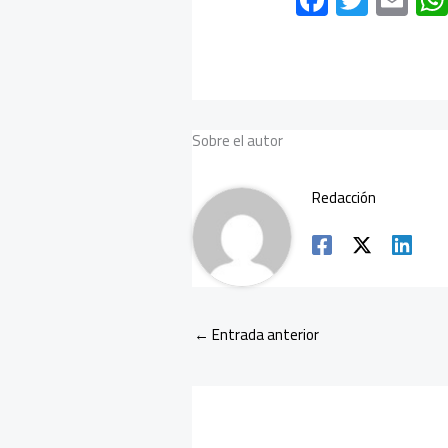
ac
wi
m
e
tt
ail
b
er
o
Sobre el autor
ok
Redacción
←
Entrada anterior