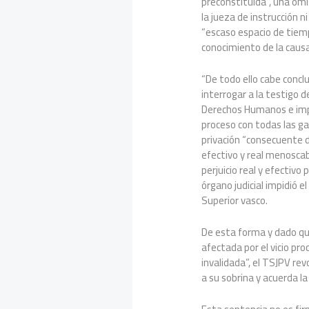
preconstituida”, una omis
la jueza de instrucción ni
“escaso espacio de tiemp
conocimiento de la causa
“De todo ello cabe conclu
interrogar a la testigo 
Derechos Humanos e imp
proceso con todas las ga
privación “consecuente 
efectivo y real menosca
perjuicio real y efectivo 
órgano judicial impidió e
Superior vasco.
De esta forma y dado qu
afectada por el vicio pro
invalidada”, el TSJPV re
a su sobrina y acuerda la