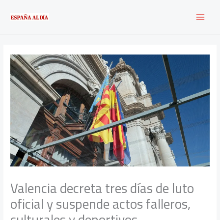
Ir
al
contenido
Valencia decreta tres días de luto
oficial y suspende actos falleros,
culturales y deportivos