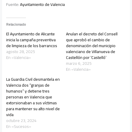
Fuente:
Ayuntamiento de Valencia
Relacionado
El Ayuntamiento de Alicante
Anulan el decreto del Consell
inicia la campaña preventiva
que aprobó el cambio de
de limpieza de los barrancos
denominación del municipio
agosto 28, 2025
valenciano de Villanueva de
En «Valencia»
Castellón por ‘Castelló’
marzo 6, 2025
En «Valencia»
La Guardia Civil desmantela en
Valencia dos “granjas de
humanos” y detiene tres
personas en Valencia que
extorsionaban a sus víctimas
para mantener su alto nivel de
vida
octubre 23, 2024
En «Sucesos»