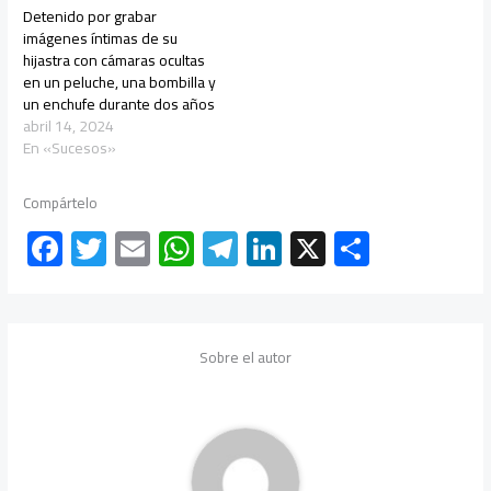
Detenido por grabar
imágenes íntimas de su
hijastra con cámaras ocultas
en un peluche, una bombilla y
un enchufe durante dos años
abril 14, 2024
En «Sucesos»
Compártelo
F
T
E
W
Te
Li
X
C
ac
wi
m
h
le
nk
o
e
tt
ail
at
gr
e
m
b
er
s
a
dI
p
Sobre el autor
o
A
m
n
ar
ok
p
tir
p