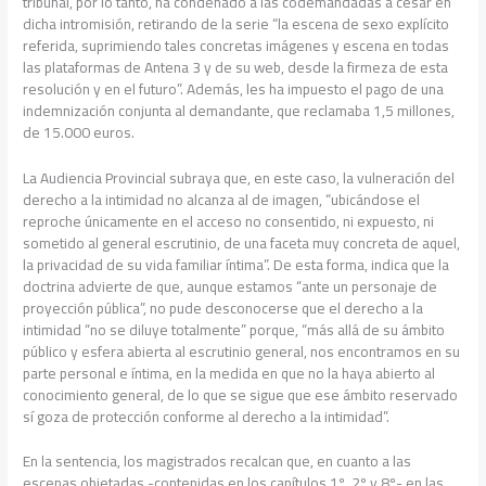
tribunal, por lo tanto, ha condenado a las codemandadas a cesar en
dicha intromisión, retirando de la serie “la escena de sexo explícito
referida, suprimiendo tales concretas imágenes y escena en todas
las plataformas de Antena 3 y de su web, desde la firmeza de esta
resolución y en el futuro”. Además, les ha impuesto el pago de una
indemnización conjunta al demandante, que reclamaba 1,5 millones,
de 15.000 euros.
La Audiencia Provincial subraya que, en este caso, la vulneración del
derecho a la intimidad no alcanza al de imagen, “ubicándose el
reproche únicamente en el acceso no consentido, ni expuesto, ni
sometido al general escrutinio, de una faceta muy concreta de aquel,
la privacidad de su vida familiar íntima”. De esta forma, indica que la
doctrina advierte de que, aunque estamos “ante un personaje de
proyección pública”, no pude desconocerse que el derecho a la
intimidad “no se diluye totalmente” porque, “más allá de su ámbito
público y esfera abierta al escrutinio general, nos encontramos en su
parte personal e íntima, en la medida en que no la haya abierto al
conocimiento general, de lo que se sigue que ese ámbito reservado
sí goza de protección conforme al derecho a la intimidad”.
En la sentencia, los magistrados recalcan que, en cuanto a las
escenas objetadas -contenidas en los capítulos 1º, 2º y 8º- en las