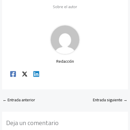
b
er
s
a
dI
p
Sobre el autor
o
A
m
n
ar
ok
p
tir
p
Redacción
←
Entrada anterior
Entrada siguiente
→
Deja un comentario