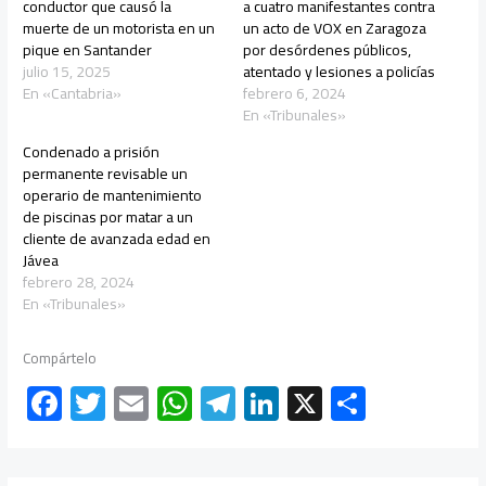
conductor que causó la
a cuatro manifestantes contra
muerte de un motorista en un
un acto de VOX en Zaragoza
pique en Santander
por desórdenes públicos,
julio 15, 2025
atentado y lesiones a policías
En «Cantabria»
febrero 6, 2024
En «Tribunales»
Condenado a prisión
permanente revisable un
operario de mantenimiento
de piscinas por matar a un
cliente de avanzada edad en
Jávea
febrero 28, 2024
En «Tribunales»
Compártelo
F
T
E
W
Te
Li
X
C
ac
wi
m
h
le
nk
o
e
tt
ail
at
gr
e
m