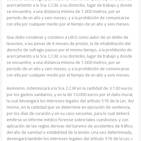
acercamiento a la Sra. C.C.M, a su domicilio, lugar de trabajo y donde
se encuentre, a una distancia mínima de 1.000 metros, por un
periodo de un año y seis meses, y a la prohibición de comunicarse
con ella por cualquier medio por el tiempo de un año y seis meses.
Que debo condenar y condeno a J.M.G como autor de un delito de
lesiones, a las penas de 6 meses de prisión, la de inhabilitación del
derecho de sufragio pasivo por el mismo tiempo, a la prohibición de
acercamiento a la Sra. C.C.M, a su domicilio, lugar de trabajo y donde
se encuentre, a una distancia mínima de 1.000 metros, por un
periodo de un año y seis meses, y a la prohibición de comunicarse
con ella por cualquier medio por el tiempo de un año y seis meses.
Asimismo, indemnizará a la Sra. C.C.M en la cantidad de 3.130 euros,
por los gastos sanitarios, y en la de 10.000 euros por el daño moral,
la cual devengará los intereses legales del artículo 576 de la Lec. Así
mismo, en la cantidad que se determine en ejecución de sentencia,
por los días de curación y en su caso secuelas, para lo cual deberá
emitirse un informe médico forense sobre tales cuestiones, y con
aplicación de las reglas derivas del baremo de accidentes de tráfico,
del año de sanidad o estabilidad de la lesión. Una vez determinada,
devengará también los intereses legales del artículo 576 de la Lec.»