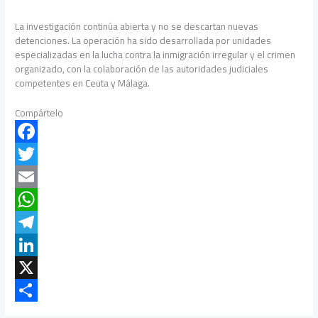
La investigación continúa abierta y no se descartan nuevas
detenciones. La operación ha sido desarrollada por unidades
especializadas en la lucha contra la inmigración irregular y el crimen
organizado, con la colaboración de las autoridades judiciales
competentes en Ceuta y Málaga.
Compártelo
F
a
T
c
w
E
e
i
m
W
b
t
a
h
T
o
t
i
a
e
L
o
e
l
t
l
i
X
k
r
s
e
n
C