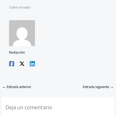
A
g
k
o
Sobre el autor
p
r
e
m
p
a
d
p
m
I
a
n
r
t
Redacción
i
r
←
Entrada anterior
Entrada siguiente
→
Deja un comentario