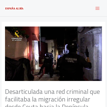
Ir
al
contenido
Desarticulada una red criminal que
facilitaba la migración irregular
desde Ceuta hacia la Península