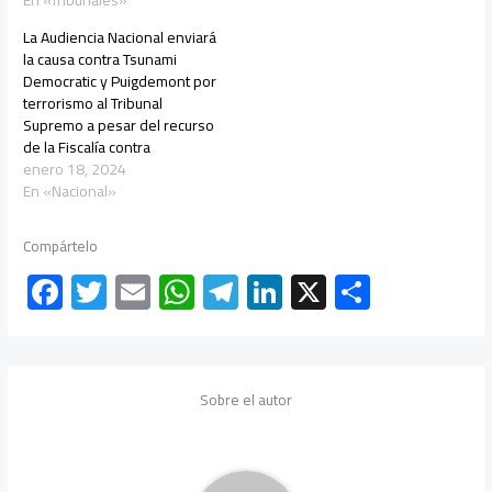
La Audiencia Nacional enviará
la causa contra Tsunami
Democratic y Puigdemont por
terrorismo al Tribunal
Supremo a pesar del recurso
de la Fiscalía contra
enero 18, 2024
En «Nacional»
Compártelo
F
T
E
W
Te
Li
X
C
ac
wi
m
h
le
nk
o
e
tt
ail
at
gr
e
m
b
er
s
a
dI
p
Sobre el autor
o
A
m
n
ar
ok
p
tir