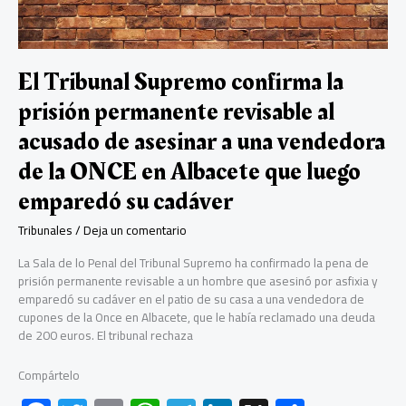
Carles
Puigdemont,
Antoni
Comín
El Tribunal Supremo confirma la
y
prisión permanente revisable al
Lluis
Puig
acusado de asesinar a una vendedora
de la ONCE en Albacete que luego
emparedó su cadáver
Tribunales
/
Deja un comentario
La Sala de lo Penal del Tribunal Supremo ha confirmado la pena de
prisión permanente revisable a un hombre que asesinó por asfixia y
emparedó su cadáver en el patio de su casa a una vendedora de
cupones de la Once en Albacete, que le había reclamado una deuda
de 200 euros. El tribunal rechaza
Compártelo