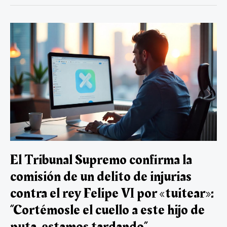
b
er
s
a
dI
p
secretos:
el
o
A
m
n
ar
delito
ok
p
tir
que
llevará
p
al
Fiscal
General
al
banquillo
El Tribunal Supremo confirma la
comisión de un delito de injurias
contra el rey Felipe VI por «tuitear»:
“Cortémosle el cuello a este hijo de
puta, estamos tardando”