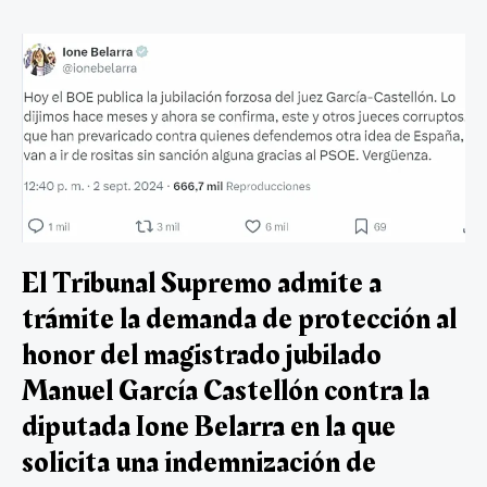
considera
o
A
m
n
ar
que
ok
p
tir
colgar
una
p
pancarta
en
un
colegio
para
informar
de
que
no
El Tribunal Supremo admite a
paga
trámite la demanda de protección al
el
alquiler
honor del magistrado jubilado
no
vulnera
Manuel García Castellón contra la
su
diputada Ione Belarra en la que
honor
solicita una indemnización de