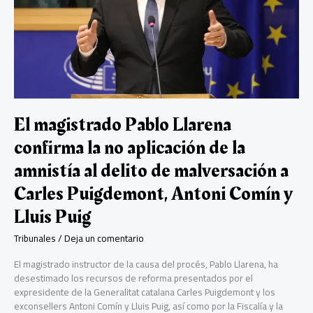
a
vestirse
tras
presentarse
desnudo
en
una
comisaría
El magistrado Pablo Llarena
a
poner
confirma la no aplicación de la
una
amnistía al delito de malversación a
denuncia
Carles Puigdemont, Antoni Comín y
Lluis Puig
Tribunales
/
Deja un comentario
El magistrado instructor de la causa del procés, Pablo Llarena, ha
desestimado los recursos de reforma presentados por el
expresidente de la Generalitat catalana Carles Puigdemont y los
exconsellers Antoni Comín y Lluis Puig, así como por la Fiscalía y la