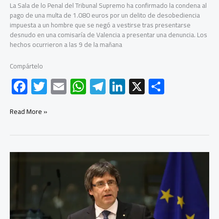
La Sala de lo Penal del Tribunal Supremo ha confirmado la condena al
240.000
pago de una multa de 1.080 euros por un delito de desobediencia
euros
impuesta a un hombre que se negó a vestirse tras presentarse
desnudo en una comisaría de Valencia a presentar una denuncia. Los
hechos ocurrieron a las 9 de la mañana
Compártelo
F
T
E
W
Te
Li
X
C
ac
wi
m
h
le
nk
o
e
tt
ail
at
gr
e
m
El
Read More »
Tribunal
b
er
s
a
dI
p
Supremo
confirma
o
A
m
n
ar
la
ok
p
tir
multa
a
p
un
hombre
que
se
negó