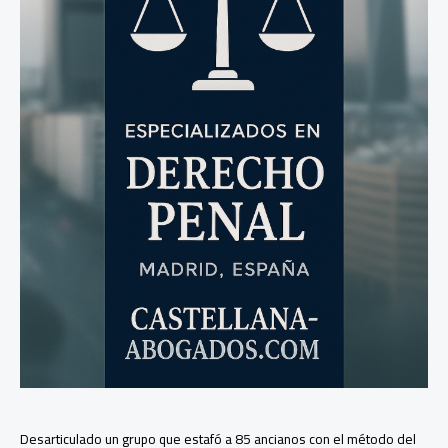
que
luego
emparedó
su
cadáver
Desarticulado un grupo que estafó a 85 ancianos con el método del