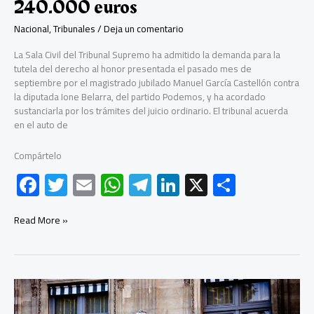
240.000 euros
Nacional
,
Tribunales
/
Deja un comentario
La Sala Civil del Tribunal Supremo ha admitido la demanda para la
tutela del derecho al honor presentada el pasado mes de
septiembre por el magistrado jubilado Manuel García Castellón contra
la diputada Ione Belarra, del partido Podemos, y ha acordado
sustanciarla por los trámites del juicio ordinario. El tribunal acuerda
en el auto de
Compártelo
F
T
E
W
Te
Li
X
C
ac
wi
m
h
le
nk
o
e
tt
ail
at
gr
e
m
El
Read More »
Tribunal
b
er
s
a
dI
p
Supremo
admite
o
A
m
n
ar
a
ok
p
tir
trámite
la