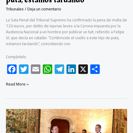
Tribunales
/
Deja un comentario
La Sala Penal del Tribunal Supremo ha confirmado la pena de multa de
720 euros, por delito de injurias leves a la Corona impuesta por la
Audiencia Nacional a un hombre por publicar un tuit, referido a Felipe
VI, que decía en catalán: “Cortémosle el cuello a este hijo de puta,
estamos tardando”, coincidiendo con
Compártelo
F
T
E
W
Te
Li
X
C
ac
wi
m
h
le
nk
o
e
tt
ail
at
gr
e
m
El
Read More »
Tribunal
b
er
s
a
dI
p
Supremo
confirma
o
A
m
n
ar
la
ok
p
tir
comisión
de
p
un
delito