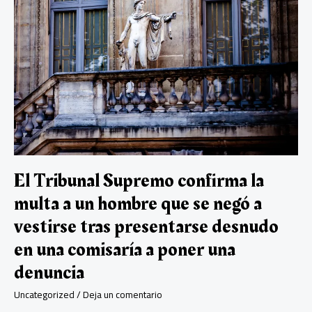
p
demanda
de
protección
al
honor
del
magistrado
jubilado
Manuel
García
Castellón
contra
la
El Tribunal Supremo confirma la
diputada
Ione
multa a un hombre que se negó a
Belarra
vestirse tras presentarse desnudo
en
la
en una comisaría a poner una
que
denuncia
solicita
una
Uncategorized
/
Deja un comentario
indemnización
de