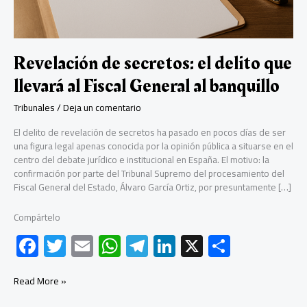
Revelación de secretos: el delito que
llevará al Fiscal General al banquillo
Tribunales
/
Deja un comentario
El delito de revelación de secretos ha pasado en pocos días de ser
una figura legal apenas conocida por la opinión pública a situarse en el
centro del debate jurídico e institucional en España. El motivo: la
confirmación por parte del Tribunal Supremo del procesamiento del
Fiscal General del Estado, Álvaro García Ortiz, por presuntamente […]
Compártelo
F
T
E
W
Te
Li
X
C
ac
wi
m
h
le
nk
o
e
tt
ail
at
gr
e
m
Revelación
Read More »
de