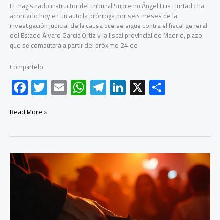
El magistrado instructor del Tribunal Supremo Ángel Luis Hurtado ha
acordado hoy en un auto la prórroga por seis meses de la
investigación judicial de la causa que se sigue contra el fiscal general
del Estado Álvaro García Ortiz y la fiscal provincial de Madrid, plazo
que se computará a partir del próximo 24 de
Compártelo
F
T
E
W
Te
Li
X
C
ac
wi
m
h
le
nk
o
e
tt
ail
at
gr
e
m
El
Read More »
instructor
b
er
s
a
dI
p
de
la
o
A
m
n
ar
causa
ok
p
tir
contra
el
p
fiscal
general
en
el
Tribunal