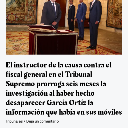
de
injurias
contra
el
rey
Felipe
VI
por
«tuitear»:
“Cortémosle
el
El instructor de la causa contra el
cuello
fiscal general en el Tribunal
a
este
Supremo prorroga seis meses la
hijo
de
investigación al haber hecho
puta,
desaparecer García Ortíz la
estamos
tardando”
información que había en sus móviles
Tribunales
/
Deja un comentario