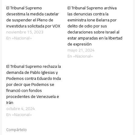
El Tribunal Supremo
El Tribunal Supremo archiva
desestima la medida cautelar
las denuncias contra la
de suspender el Pleno de
exministra Ione Belarra por
investidura solicitada por VOX
delito de odio por sus
noviembre 15, 2023
declaraciones sobre Israel al
En «Nacional»
estar amparadas en la libertad
de expresión
mayo 21, 2024
En «Nacional»
El Tribunal Supremo rechaza la
demanda de Pablo Iglesias y
Podemos contra Eduardo Inda
por decir que Podemos se
financió con fondos
procedentes de Venezuela e
Irán
octubre 4, 2024
En «Nacional»
Compártelo