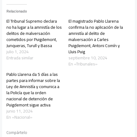
Relacionado
El Tribunal Supremo declara
El magistrado Pablo Llarena
no ha lugar a la amnistía de los
confirma la no aplicación de la
delitos de malversación
amnistía al delito de
cometidos por Puigdemont,
malversación a Carles
Junqueras, Turull y Bassa
Puigdemont, Antoni Comín y
julio 1, 2024
Lluis Puig
Entrada similar
septiembre 10, 2024
En «Tribunales»
Pablo Llarena da 5 días a las
partes para informar sobre la
Ley de Amnistía y comunica a
la Policía que la orden
nacional de detención de
Puigdemont sigue activa
junio 11, 2024
En «Nacional»
Compártelo