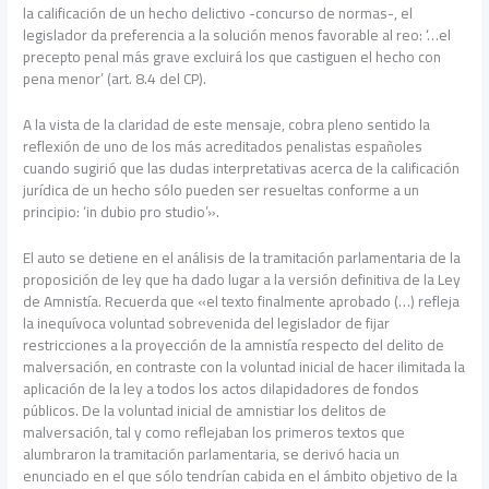
la calificación de un hecho delictivo -concurso de normas-, el
legislador da preferencia a la solución menos favorable al reo: ‘…el
precepto penal más grave excluirá los que castiguen el hecho con
pena menor’ (art. 8.4 del CP).
A la vista de la claridad de este mensaje, cobra pleno sentido la
reflexión de uno de los más acreditados penalistas españoles
cuando sugirió que las dudas interpretativas acerca de la calificación
jurídica de un hecho sólo pueden ser resueltas conforme a un
principio: ‘in dubio pro studio’».
El auto se detiene en el análisis de la tramitación parlamentaria de la
proposición de ley que ha dado lugar a la versión definitiva de la Ley
de Amnistía. Recuerda que «el texto finalmente aprobado (…) refleja
la inequívoca voluntad sobrevenida del legislador de fijar
restricciones a la proyección de la amnistía respecto del delito de
malversación, en contraste con la voluntad inicial de hacer ilimitada la
aplicación de la ley a todos los actos dilapidadores de fondos
públicos. De la voluntad inicial de amnistiar los delitos de
malversación, tal y como reflejaban los primeros textos que
alumbraron la tramitación parlamentaria, se derivó hacia un
enunciado en el que sólo tendrían cabida en el ámbito objetivo de la