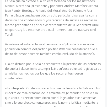
La Sala que ha dictado el auto está formada por los magistrados
Manuel Marchena (presidente y ponente), Andrés Martínez Arrieta,
Juan Ramón Berdugo, Antonio del Moral, Andrés Palomo y Ana
Ferrer. Esta última ha emitido un voto particular discrepante con la
decisión. Los condenados cuyos recursos de súplica se rechazan
fueron presentados por el exvicepresidente de la Generalitat Oriol
Junqueras, y los exconsejeros Raul Romeva, Dolors Bassa y Jordi
Turull.
Asimismo, el auto rechaza el recurso de súplica de la acusación
popular en nombre del partido político VOX que consideraba que el
delito de desobediencia también estaba excluido de la amnistía.
El auto dictado por la Sala da respuesta a la petición de las defensas
de que la Sala se limite a cumplir la inequívoca voluntad legislativa de
amnistiar los hechos por los que los recurrentes fueron
condenados.
«La interpretación de los preceptos que ha llevado a la Sala a excluir
el delito de malversación de la amnistía exige atender no sólo a lo
que ahora los recurrentes dicen que el legislador quiso amnistiar,
sino a lo que efectivamente proclama la norma jurídica mediante la