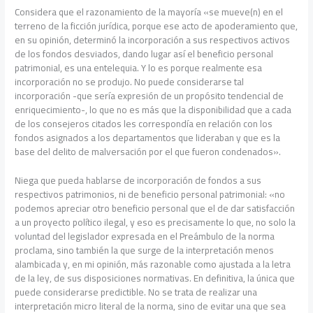
Considera que el razonamiento de la mayoría «se mueve(n) en el
terreno de la ficción jurídica, porque ese acto de apoderamiento que,
en su opinión, determinó la incorporación a sus respectivos activos
de los fondos desviados, dando lugar así el beneficio personal
patrimonial, es una entelequia. Y lo es porque realmente esa
incorporación no se produjo. No puede considerarse tal
incorporación -que sería expresión de un propósito tendencial de
enriquecimiento-, lo que no es más que la disponibilidad que a cada
de los consejeros citados les correspondía en relación con los
fondos asignados a los departamentos que lideraban y que es la
base del delito de malversación por el que fueron condenados».
Niega que pueda hablarse de incorporación de fondos a sus
respectivos patrimonios, ni de beneficio personal patrimonial: «no
podemos apreciar otro beneficio personal que el de dar satisfacción
a un proyecto político ilegal, y eso es precisamente lo que, no solo la
voluntad del legislador expresada en el Preámbulo de la norma
proclama, sino también la que surge de la interpretación menos
alambicada y, en mi opinión, más razonable como ajustada a la letra
de la ley, de sus disposiciones normativas. En definitiva, la única que
puede considerarse predictible. No se trata de realizar una
interpretación micro literal de la norma, sino de evitar una que sea