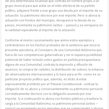
de una determinada localidad que contrata en nombre propio a un
grupo musical para que actúe en el mitin electoral de su partido
político, adquiere frente a ese grupo una deuda por el importe de su
actuación. Su patrimonio decrece por ese importe. Pero si abona la
actuación con fondos del municipio, desaparece la deuda de su
pasivo, incrementa su patrimonio (activo – pasivo) y se enriquece en
la cantidad equivalente al importe de la actuación.
Conforme al mismo razonamiento que anima estos ejemplos y
centrándonos en los hechos probados de la sentencia que inicia la
presente ejecutoria, el Consejero de una Comunidad Autónoma que
fuera de sus competencias gubernativas y sin ni siquiera posibilidad
potencial de haber incluido estos gastos en partida presupuestaria
alguna de esa Comunidad, contrata la impresión y difusión de
anuncios, la compra de carteles, la distribución de sobres, la estancia
de observadores internacionales y lo hace para un fin -como es su
particular proyecto político que, además, es ilícito al estar
expresamente prohibido por el Tribunal Constitucional- contrae la
obligación de su abono y consecuentemente su patrimonio personal
correlativamente decrece con la obligación asumida por ese
importe. Si a continuación lo abona con fondos públicos y trasfiere la
carga a la Comunidad Autónoma, su patrimonio personal (activo –
pasivo) se incrementa en los importes que se comprometió a abonar