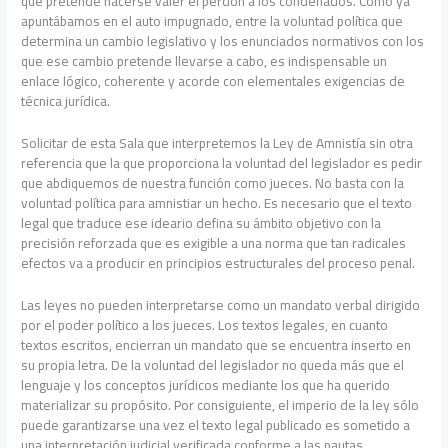
que pretende hacerse valer el perdón a los condenados. Como ya
apuntábamos en el auto impugnado, entre la voluntad política que
determina un cambio legislativo y los enunciados normativos con los
que ese cambio pretende llevarse a cabo, es indispensable un
enlace lógico, coherente y acorde con elementales exigencias de
técnica jurídica.
Solicitar de esta Sala que interpretemos la Ley de Amnistía sin otra
referencia que la que proporciona la voluntad del legislador es pedir
que abdiquemos de nuestra función como jueces. No basta con la
voluntad política para amnistiar un hecho. Es necesario que el texto
legal que traduce ese ideario defina su ámbito objetivo con la
precisión reforzada que es exigible a una norma que tan radicales
efectos va a producir en principios estructurales del proceso penal.
Las leyes no pueden interpretarse como un mandato verbal dirigido
por el poder político a los jueces. Los textos legales, en cuanto
textos escritos, encierran un mandato que se encuentra inserto en
su propia letra. De la voluntad del legislador no queda más que el
lenguaje y los conceptos jurídicos mediante los que ha querido
materializar su propósito. Por consiguiente, el imperio de la ley sólo
puede garantizarse una vez el texto legal publicado es sometido a
una interpretación judicial verificada conforme a las pautas