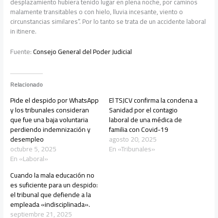
desplazamiento hubiera tenido lugar en plena noche, por caminos
malamente transitables o con hielo, lluvia incesante, viento o
circunstancias similares”. Por lo tanto se trata de un accidente laboral
in itinere.
Fuente:
Consejo General del Poder Judicial
Relacionado
Pide el despido por WhatsApp
El TSJCV confirma la condena a
y los tribunales consideran
Sanidad por el contagio
que fue una baja voluntaria
laboral de una médica de
perdiendo indemnización y
familia con Covid-19
desempleo
agosto 20, 2025
octubre 5, 2025
En «Tribunales»
En «Laboral»
Cuando la mala educación no
es suficiente para un despido:
el tribunal que defiende a la
empleada «indisciplinada».
septiembre 21, 2025