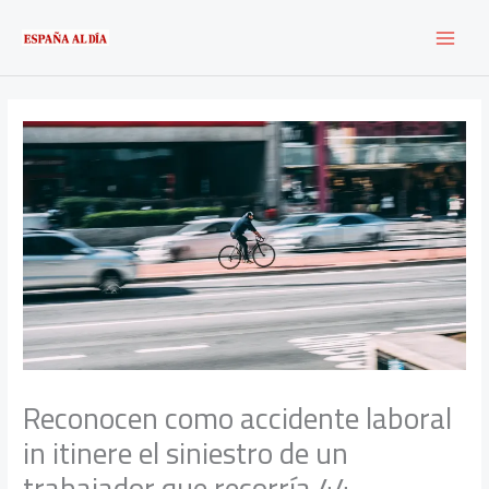
Ir
al
contenido
Reconocen como accidente laboral
in itinere el siniestro de un
trabajador que recorría 44