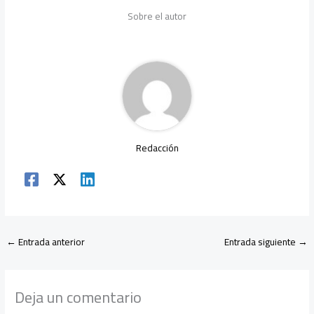
b
er
s
a
dI
p
Sobre el autor
o
A
m
n
ar
ok
p
tir
p
Redacción
←
Entrada anterior
Entrada siguiente
→
Deja un comentario