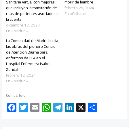
Sanitaria Virtual con mejoras
morir de hambre
que incluyen la tramitación de
febrero 29, 2024
citas de pacientes asociados a
En «Cultura»
la cuenta
diciembre 12, 2023
En «Madrid»
La Comunidad de Madrid inicia
las obras del pionero Centro
de Atención Diurna para
enfermos de ELA en el
Hospital Enfermera Isabel
Zendal
febrero 12, 2024
En «Madrid»
Compártelo
F
T
E
W
Te
Li
X
C
ac
wi
m
h
le
nk
o
e
tt
ail
at
gr
e
m