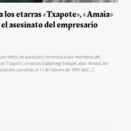
a los etarras «Txapote», «Amaia»
 el asesinato del empresario
 por delito de asesinato terrorista a dos miembros del
as ‘Txapote’, e Irantzu Gallastegi Sodupe, alias ‘Amaia’, así
asesinato cometido el 11 de febrero de 1997 del […]