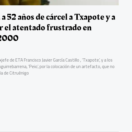
a 52 años de cárcel a Txapote y a
 el atentado frustrado en
o 2000
fe de ETA Francisco Javier García Castillo , ‘Txapote’, y a los
Aguirrebarrena, ‘Peio’, por la colocación de un artefacto, que no
nda de Citruénigo