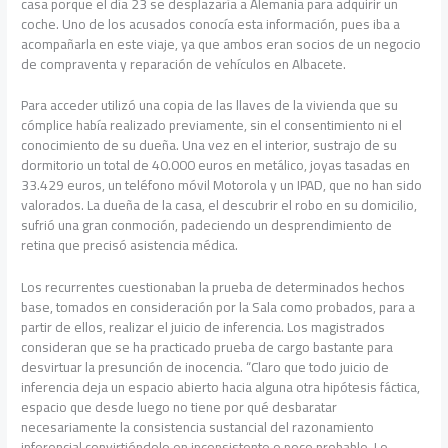
casa porque el día 23 se desplazaría a Alemania para adquirir un
coche. Uno de los acusados conocía esta información, pues iba a
acompañarla en este viaje, ya que ambos eran socios de un negocio
de compraventa y reparación de vehículos en Albacete.
Para acceder utilizó una copia de las llaves de la vivienda que su
cómplice había realizado previamente, sin el consentimiento ni el
conocimiento de su dueña. Una vez en el interior, sustrajo de su
dormitorio un total de 40.000 euros en metálico, joyas tasadas en
33.429 euros, un teléfono móvil Motorola y un IPAD, que no han sido
valorados. La dueña de la casa, el descubrir el robo en su domicilio,
sufrió una gran conmoción, padeciendo un desprendimiento de
retina que precisó asistencia médica.
Los recurrentes cuestionaban la prueba de determinados hechos
base, tomados en consideración por la Sala como probados, para a
partir de ellos, realizar el juicio de inferencia. Los magistrados
consideran que se ha practicado prueba de cargo bastante para
desvirtuar la presunción de inocencia. “Claro que todo juicio de
inferencia deja un espacio abierto hacia alguna otra hipótesis fáctica,
espacio que desde luego no tiene por qué desbaratar
necesariamente la consistencia sustancial del razonamiento
inferencial convirtiéndolo en inconsistente o poco probable. Lo