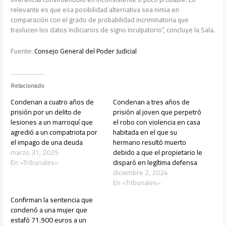
relevante es que esa posibilidad alternativa sea nimia en
comparación con el grado de probabilidad incriminatoria que
traslucen los datos indiciarios de signo inculpatorio”, concluye la Sala.
Fuente:
Consejo General del Poder Judicial
Relacionado
Condenan a cuatro años de
Condenan a tres años de
prisión por un delito de
prisión al joven que perpetró
lesiones a un marroquí que
el robo con violencia en casa
agredió a un compatriota por
habitada en el que su
el impago de una deuda
hermano resultó muerto
marzo 31, 2025
debido a que el propietario le
En «Tribunales»
disparó en legítima defensa
diciembre 2, 2024
En «Tribunales»
Confirman la sentencia que
condenó a una mujer que
estafó 71.900 euros a un