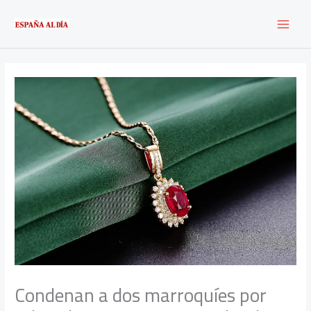
Ir
al
contenido
Condenan a dos marroquíes por