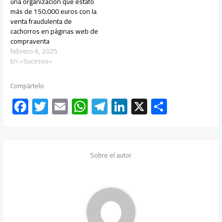
una organización que estafó
más de 150.000 euros con la
venta fraudulenta de
cachorros en páginas web de
compraventa
febrero 6, 2025
En «Sucesos»
Compártelo
F
T
E
W
Te
Li
X
C
ac
wi
m
h
le
nk
o
e
tt
ail
at
gr
e
m
b
er
s
a
dI
p
Sobre el autor
o
A
m
n
ar
ok
p
tir
p