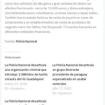
como dos vehículos de alta gama y gran cantidad de dinero en
efectivo fraccionado -cerca de 10.000 euros y divisa extranjera,
concretamente pesos colombianos, coronas suecas y rupias indias-.
También han incautado facturas de venta de joyería en casas de
compraventa y en establecimientos de venta de productos de
segunda mano. Por último, han bloqueado 13 cuentas bancarias en
diferentes entidades financieras.
Fuente:
Policía Nacional
Relacionado
La Policía Nacional desarticula
La Policía Nacional desarticula
una organización criminal que
un grupo itinerante
introdujo 3.388 kilos de hachís
procedente de paraguay
a través del río Guadalquivir
especializado en asaltar
marzo 21, 2024
viviendas
En «Sucesos»
julio 17, 2025
En «Sucesos»
La Policía Nacional desarticula