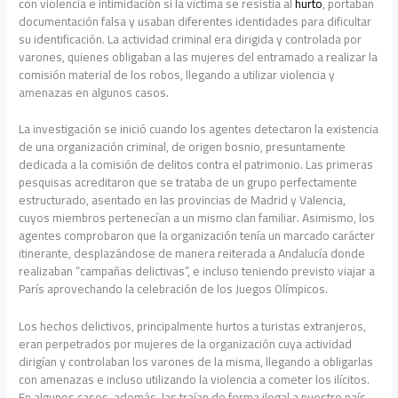
con violencia e intimidación si la víctima se resistía al
hurto
, portaban
documentación falsa y usaban diferentes identidades para dificultar
su identificación. La actividad criminal era dirigida y controlada por
varones, quienes obligaban a las mujeres del entramado a realizar la
comisión material de los robos, llegando a utilizar violencia y
amenazas en algunos casos.
La investigación se inició cuando los agentes detectaron la existencia
de una organización criminal, de origen bosnio, presuntamente
dedicada a la comisión de delitos contra el patrimonio. Las primeras
pesquisas acreditaron que se trataba de un grupo perfectamente
estructurado, asentado en las provincias de Madrid y Valencia,
cuyos miembros pertenecían a un mismo clan familiar. Asimismo, los
agentes comprobaron que la organización tenía un marcado carácter
itinerante, desplazándose de manera reiterada a Andalucía donde
realizaban “campañas delictivas”, e incluso teniendo previsto viajar a
París aprovechando la celebración de los Juegos Olímpicos.
Los hechos delictivos, principalmente hurtos a turistas extranjeros,
eran perpetrados por mujeres de la organización cuya actividad
dirigían y controlaban los varones de la misma, llegando a obligarlas
con amenazas e incluso utilizando la violencia a cometer los ilícitos.
En algunos casos, además, las traían de forma ilegal a nuestro país