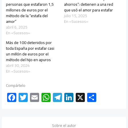
personas que estafaron 1,5
ahorros”: detienen a una red
millones de euros por el
que usó el amor para estafar
método de la “estafa del
julio 15, 2025
amor”
En «Sucesos»
abril 6, 2025
En «Sucesos»
Más de 100 detenidos por
toda España por estafar casi
un millón de euros por el
método del hijo en apuros
abril 30, 2024
En «Sucesos»
Compártelo
F
T
E
W
Te
Li
X
C
ac
wi
m
h
le
nk
o
e
tt
ail
at
gr
e
m
b
er
s
a
dI
p
Sobre el autor