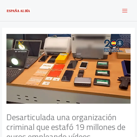
Ir
al
contenido
Desarticulada una organización
criminal que estafó 19 millones de
euros empleando vídeos