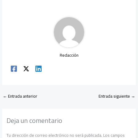
o
A
m
n
ar
ok
p
tir
p
Redacción
←
Entrada anterior
Entrada siguiente
→
Deja un comentario
Tu dirección de correo electrónico no será publicada.
Los campos