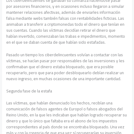
Los ciberdelincuentes se ganaban su confianza haciéndose pasar
por asesores financieros, y en ocasiones incluso llegaron a simular
mantener relaciones afectivas, además de enviarles información
falsa mediante webs también falsas con rentabilidades ficticias. Las
animaban a transferir a criptomonedas todo el dinero que tenían en
sus cuentas. Cuando las víctimas decidían retirar el dinero que
habían invertido, comenzaban las trabas e impedimentos, momento
en el que se daban cuenta de que habían sido estafadas.
Pasado un tiempo los ciberdelincuentes volvían a contactar con las
víctimas, se hacían pasar por responsables de las inversiones y les
confirmaban que el dinero estaba bloqueado, que era posible
recuperarlo, pero que para poder desbloquearlo debían realizar un
nuevo ingreso, en muchas ocasiones de una importante cantidad.
Segunda fase de la estafa
Las víctimas, que habían denunciado los hechos, recibían una
comunicación de falsos agentes de Europol o falsos abogados del
Reino Unido, en la que les indicaban que habían logrado recuperar su
dinero y que lo único que faltaba era el abono de los impuestos
correspondientes al país donde se encontraba bloqueado. Una vez
más y con la creencia de que esa vez sí recuperarían su inversión,