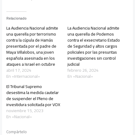
Relacionado
La Audiencia Nacional admite
La Audiencia Nacional admite
una querella por terrorismo
una querella de Podemos
contra la cúpula de Hamás
contra el exsecretario Estado
presentada por el padre de
de Seguridad y altos cargos
Maya Villalobos, una joven
policiales por las presuntas
española asesinada en los
investigaciones sin control
ataques a Israel en octubre
judicial
abril 17, 2024
febrero 26, 2024
En «Internacional»
En «Nacional»
El Tribunal Supremo
desestima la medida cautelar
de suspender el Pleno de
investidura solicitada por VOX
noviembre 15, 2023
En «Nacional»
Compártelo