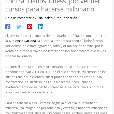
contra ‘Lladosfitness’ por vender
cursos para hacerse millonario
Deja un comentario
/
Tribunales
/ Por
Redacción
El juez José Luis Calama ha desestimado por falta de competencia de
la
Audiencia Nacional
la querella presentada contra ‘Lladosfitness’
por delitos de estafa agravada, odio y organización criminal por la
venta de cursos a través de Internet en los que promete que te vas
a hacer millonario.
La querella relata que es el propietario de un portal de internet
denominado ‘SALATU1MILLON’, en el que comercializa cursos en los
que engaña a sus clientes-suscriptores haciéndoles creer que la
contratación de su curso los lleva a hacerse ricos, “cuando
evidentemente no es cierto y mientras él se lucra con el cobro de
enormes cantidades de dinero”.
Para enganchar a sus víctimas, según la querella, el influencer
muestra una imagen de persona rica y exitosa, altamente musculado,
con múltiples productos de lujo como casas, coches, yates o relojes