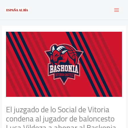
Ir
al
contenido
El juzgado de lo Social de Vitoria
condena al jugador de baloncesto
Luca Vildoza a abonar al Baskonia