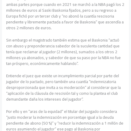
ambas partes porque cuando en 2021 se marchó a la NBA pagó los 2
millones de euros al Saski Baskonia fijados, pero a su regreso a
Europa fichó por un tercer club y “no abonó la cuantía rescisoria
pendiente y libremente pactada a favor de Baskonia” que ascendía a
otros 2 millones de euros.
Sin embargo el magistrado también estima que el Baskonia “actuó
con abuso y preponderancia sabedor de la suculenta cantidad que
tenía que reclamar al jugador (2 millones), sumados a los otros 2
millones ya abonados, y sabedor de que su paso por la NBA no fue
tan próspero, económicamente hablando”.
Entiende el juez que existe un incumplimiento parcial por parte del
jugador de lo pactado, pero también una cuantía “indemnizatoria
desproporcionada que invita a su moderación” al considerar que la
“aplicación de la cláusula de rescisión tal y como la plantea el club
demandante daña los intereses del jugador”.
Por ello y en “aras de la equidad” el titular del juzgado considera
“justo moderar la indemnización en porcentaje igual a la deuda
pendiente de abono (50 %)” y “reducir la indemnización a 1 millón de
euros asumiendo el jugador” ese pago al Baskonia por