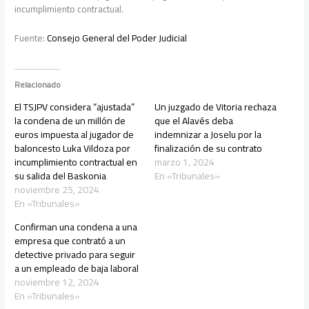
incumplimiento contractual.
Fuente:
Consejo General del Poder Judicial
Relacionado
El TSJPV considera “ajustada”
Un juzgado de Vitoria rechaza
la condena de un millón de
que el Alavés deba
euros impuesta al jugador de
indemnizar a Joselu por la
baloncesto Luka Vildoza por
finalización de su contrato
incumplimiento contractual en
marzo 1, 2024
su salida del Baskonia
En «Tribunales»
noviembre 25, 2024
En «Tribunales»
Confirman una condena a una
empresa que contrató a un
detective privado para seguir
a un empleado de baja laboral
noviembre 12, 2024
En «Tribunales»