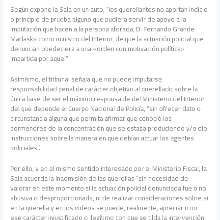
Según expone la Sala en un auto, “los querellantes no aportan indicio
o principio de prueba alguno que pudiera servir de apoyo a la
imputación que hacen a la persona aforada, D. Fernando Grande
Marlaska como ministro del Interior, de que la actuación policial que
denuncian obedeciera a una «orden con motivación política»
impartida por aquel”.
Asimismo, el tribunal señala que no puede imputarse
responsabilidad penal de carácter objetivo al querellado sobre la
única base de ser el máximo responsable del Ministerio del Interior
del que depende el Cuerpo Nacional de Policía, “sin ofrecer dato o
circunstancia alguna que permita afirmar que conoció los
pormenores de la concentración que se estaba produciendo y/o dio
instrucciones sobre la manera en que debían actuar los agentes
policiales”.
Por ello, y en el mismo sentido interesado por el Ministerio Fiscal, la
Sala acuerda la inadmisión de las querellas “sin necesidad de
valorar en este momento si la actuación policial denunciada fue o no
abusiva o desproporcionada, ni de realizar consideraciones sobre si
en la querella y en los videos se puede, realmente, apreciar o no
ese carácter injustificado o ilegítimo con que se tilda la intervención