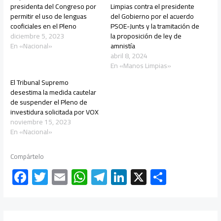
presidenta del Congreso por
Limpias contra el presidente
permitir el uso de lenguas
del Gobierno por el acuerdo
cooficiales en el Pleno
PSOE-Junts y la tramitación de
diciembre 5, 2023
la proposición de ley de
En «Nacional»
amnistía
abril 8, 2024
En «Manos Limpias»
El Tribunal Supremo
desestima la medida cautelar
de suspender el Pleno de
investidura solicitada por VOX
noviembre 15, 2023
En «Nacional»
Compártelo
F
T
E
W
Te
Li
X
C
ac
wi
m
h
le
nk
o
e
tt
ail
at
gr
e
m