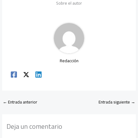
b
er
s
a
dI
p
Sobre el autor
o
A
m
n
ar
ok
p
tir
p
Redacción
←
Entrada anterior
Entrada siguiente
→
Deja un comentario