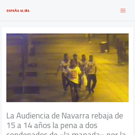
Ir
al
contenido
La Audiencia de Navarra rebaja de
15 a 14 años la pena a dos
condenados de «la manada» por la