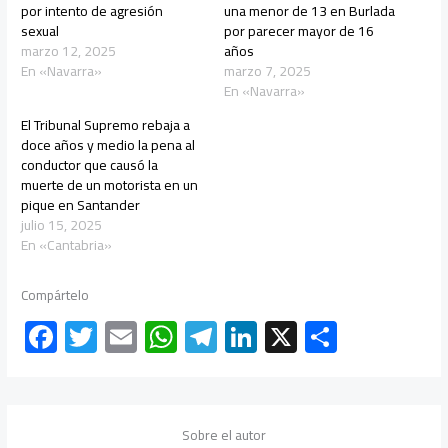
por intento de agresión
una menor de 13 en Burlada
sexual
por parecer mayor de 16
marzo 12, 2025
años
En «Navarra»
marzo 7, 2025
En «Navarra»
El Tribunal Supremo rebaja a
doce años y medio la pena al
conductor que causó la
muerte de un motorista en un
pique en Santander
julio 15, 2025
En «Cantabria»
Compártelo
F
T
E
W
Te
Li
X
C
ac
wi
m
h
le
nk
o
e
tt
ail
at
gr
e
m
b
er
s
a
dI
p
Sobre el autor