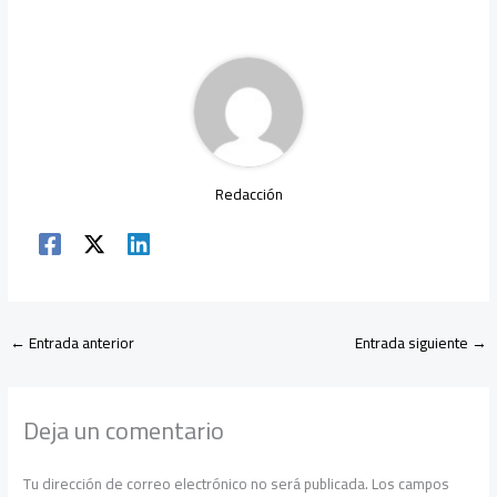
o
A
m
n
ar
ok
p
tir
p
Redacción
←
Entrada anterior
Entrada siguiente
→
Deja un comentario
Tu dirección de correo electrónico no será publicada.
Los campos