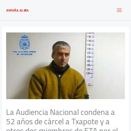
Ir
al
contenido
La Audiencia Nacional condena a
52 años de cárcel a Txapote y a
otros dos miembros de ETA por el