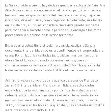
La Sala considera que no hay duda respecto a la autoría de Asier A. y
Aitor A. por cuanto reconocieron en el juicio su participación en los
hechos mientras que García Gaztelu se negó a declarar, lo que se
interpreta, dice el tribunal, como negación. No obstante, su silencio
en la vista oral, el Tribunal considera que existe prueba suficiente
para condenar a Taxpote como la persona que encargó a los otros
procesados la ejecución de la acción terrorista.
Entre esas pruebas tiene singular relevancia, explica la Sala, la
documental intervenida en otros procedimientos e incorporada a la
causa. Por un lado, las kantadas (autocríticas) manuscritas por el
etarra Guridi L., ya condenado por estos hechos, que son
comunicaciones orgánicas a la dirección de ETA en las que cuenta
todas las acciones del comando TOTTO del que formaba parte.
Asimismo, valora como prueba la agenda personal de Francisco
Javier G.G. intervenida en Francia y remitida a las autoridades
españolas, que ha sido analizada por peritos de grafística y han
determinado sin duda alguna que es el autor de las anotaciones
manuscritas que en ella constan. En esas anotaciones, todas de
2001, porque eran las hojas que quedaban, hay anotadas un total de
siete citas con el comando TOTTO.