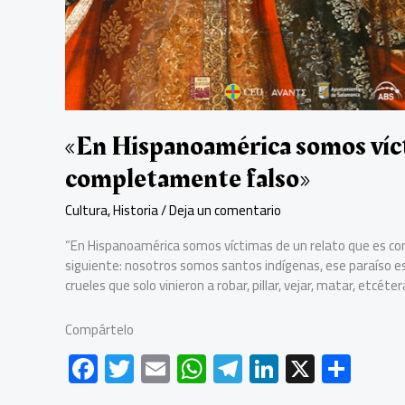
«En Hispanoamérica somos víct
completamente falso»
Cultura
,
Historia
/
Deja un comentario
“En Hispanoamérica somos víctimas de un relato que es co
siguiente: nosotros somos santos indígenas, ese paraíso e
crueles que solo vinieron a robar, pillar, vejar, matar, etcéte
Compártelo
F
T
E
W
Te
Li
X
C
ac
wi
m
h
le
nk
o