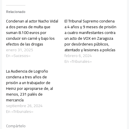
Relacionado
Condenan al actor Nacho Vidal
El Tribunal Supremo condena
a dos penas de multa que
a 4 años y 9 meses de prisión
suman 8.100 euros por
a cuatro manifestantes contra
conducir sin carné y bajo los
un acto de VOX en Zaragoza
efectos de las drogas
por desórdenes públicos,
enero 31, 2025
atentado y lesiones a policías
En «Sucesos»
febrero 6, 2024
En «Tribunales»
La Audiencia de Logroño
condena a tres años de
prisión a un trabajador de
Heinz por apropiarse de, al
menos, 231 palés de
mercancía
septiembre 26, 2024
En «Tribunales»
Compártelo