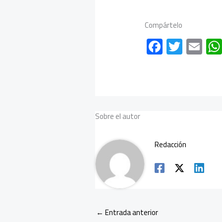
Compártelo
F
T
E
ac
wi
m
e
tt
ail
b
er
o
Sobre el autor
ok
Redacción
←
Entrada anterior