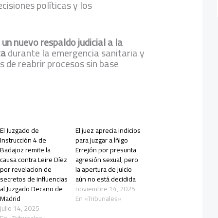
ecisiones políticas y los
e
un nuevo respaldo judicial a la
ca
durante la emergencia sanitaria y
os de reabrir procesos sin base
El Juzgado de
El juez aprecia indicios
Instrucción 4 de
para juzgar a Íñigo
Badajoz remite la
Errejón por presunta
causa contra Leire Díez
agresión sexual, pero
por revelacion de
la apertura de juicio
secretos de influencias
aún no está decidida
al Juzgado Decano de
noviembre 14, 2025
Madrid
En «Tribunales»
julio 14, 2025
En «Tribunales»