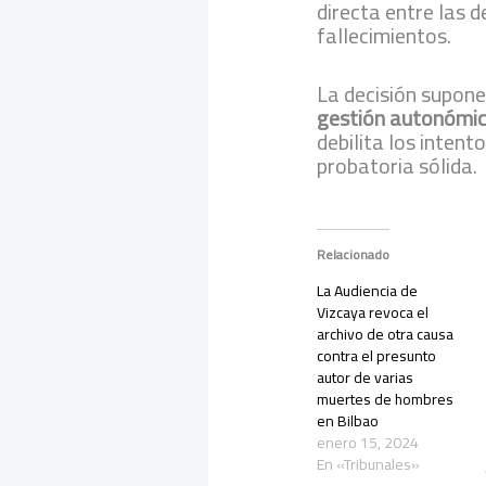
directa entre las d
fallecimientos.
La decisión supon
gestión autonómi
debilita los intent
probatoria sólida.
Relacionado
La Audiencia de
Vizcaya revoca el
archivo de otra causa
contra el presunto
autor de varias
muertes de hombres
en Bilbao
enero 15, 2024
En «Tribunales»