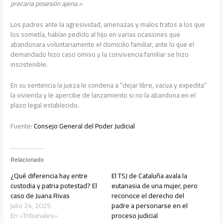
precaria posesión ajena.»
Los padres ante la agresividad, amenazas y malos tratos a los que
los sometía, habían pedido al hijo en varias ocasiones que
abandonara voluntariamente el domicilio familiar, ante lo que el
demandado hizo caso omiso y la convivencia familiar se hizo
insostenible.
En su sentencia la jueza le condena a “dejar libre, vacua y expedita”
la vivienda y le apercibe de lanzamiento si no la abandona en el
plazo legal establecido.
Fuente:
Consejo General del Poder Judicial
Relacionado
¿Qué diferencia hay entre
El TSJ de Cataluña avala la
custodia y patria potestad? El
eutanasia de una mujer, pero
caso de Juana Rivas
reconoce el derecho del
julio 24, 2025
padre a personarse en el
En «Tribunales»
proceso judicial