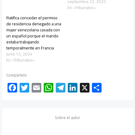
septiembre 22, 2025
En «Tribunales»
Ratifica conceder el permiso
de residencia denegado a una
mujer venezolana casada con
un español porque el marido
estaba trabajando
temporalmente en Francia
junio 12, 2024
En «Tribunales»
Compártelo
F
T
E
W
Te
Li
X
C
ac
wi
m
h
le
nk
o
e
tt
ail
at
gr
e
m
b
er
s
a
dI
p
Sobre el autor
o
A
m
n
ar