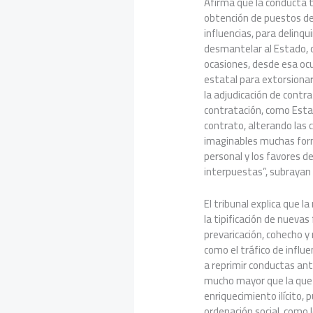
Afirma que la conducta tí
obtención de puestos de
influencias, para delinqu
desmantelar al Estado, o
ocasiones, desde esa ocup
estatal para extorsionar 
la adjudicación de contra
contratación, como Estad
contrato, alterando las c
imaginables muchas form
personal y los favores d
interpuestas”, subrayan
El tribunal explica que l
la tipificación de nuevas 
prevaricación, cohecho y
como el tráfico de influe
a reprimir conductas anti
mucho mayor que la que 
enriquecimiento ilícito,
ordenación social, como l