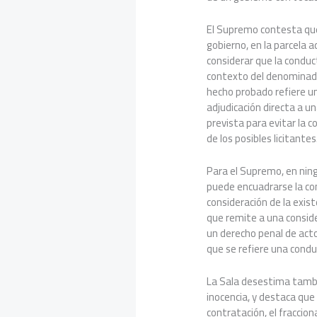
El Supremo contesta que “
gobierno, en la parcela a
considerar que la condu
contexto del denominado
hecho probado refiere un
adjudicación directa a 
prevista para evitar la c
de los posibles licitantes
Para el Supremo, en nin
puede encuadrarse la con
consideración de la exis
que remite a una conside
un derecho penal de actos
que se refiere una condu
La Sala desestima tambié
inocencia, y destaca que 
contratación, el fraccion