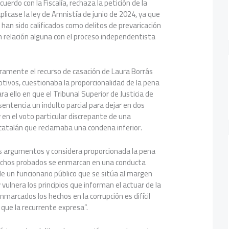
cuerdo con la Fiscalía, rechaza la petición de la
plicase la ley de Amnistía de junio de 2024, ya que
han sido calificados como delitos de prevaricación
 relación alguna con el proceso independentista
ramente el recurso de casación de Laura Borrás
otivos, cuestionaba la proporcionalidad de la pena
a ello en que el Tribunal Superior de Justicia de
entencia un indulto parcial para dejar en dos
y en el voto particular discrepante de una
catalán que reclamaba una condena inferior.
 argumentos y considera proporcionada la pena
echos probados se enmarcan en una conducta
de un funcionario público que se sitúa al margen
y vulnera los principios que informan el actuar de la
nmarcados los hechos en la corrupción es difícil
 que la recurrente expresa”.