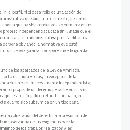
ni el perfil, ni el desarrollo de una acción de
dministrativa que dirigía la recurrente, permiten
cta por la que ha sido condenada se enmarca en un
 proceso independentista catalán”. Añade que el
a contratación administrativa para facilitar una
una persona obviando la normativa que está
orrupción y asegurar la transparencia y la igualdad
.
guno de los apartados de la Ley de Amnistía
ducta de Laura Borrás, “a excepción de la
tencia de un perfil intensamente independentista,
ración propia de un derecho penal de autor y no
, que es lo reflejado en el hecho probado, en el
cta que ha sido subsumida en un tipo penal”.
n la vulneración del derecho a la presunción de
la inobservancia de las exigencias para la
amiento de los trabajos realizados y las