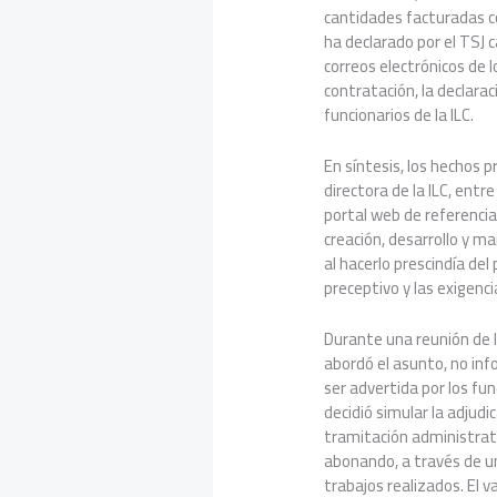
cantidades facturadas co
ha declarado por el TSJ 
correos electrónicos de l
contratación, la declarac
funcionarios de la ILC.
En síntesis, los hechos 
directora de la ILC, entr
portal web de referencia
creación, desarrollo y m
al hacerlo prescindía de
preceptivo y las exigenci
Durante una reunión de la
abordó el asunto, no info
ser advertida por los fun
decidió simular la adjudi
tramitación administrat
abonando, a través de u
trabajos realizados. El v