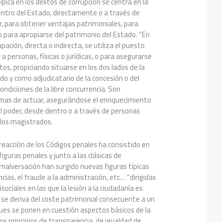
pica en los delitos de corrupción se centra en la
ntro del Estado, directamente o a través de
ir, para obtener ventajas patrimoniales, para
 para apropiarse del patrimonio del Estado. “En
ación, directa o indirecta, se utiliza el puesto
a personas, físicas o jurídicas, o para asegurarse
tos, propiciando situarse en los dos lados de la
o y como adjudicatario de la concesión o del
ondiciones de la libre concurrencia. Son
as de actuar, asegurándose el enriquecimiento
el poder, desde dentro o a través de personas
 los magistrados.
a reacción de los Códigos penales ha consistido en
figuras penales y junto a las clásicas de
 malversación han surgido nuevas figuras típicas
ncias, el fraude a la administración, etc… “dirigidas
sociales en las que la lesión a la ciudadanía es
se deriva del coste patrimonial consecuente a un
 pues se ponen en cuestión aspectos básicos de la
os principios de transparencia, de igualdad de