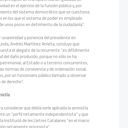
dad en el ejercicio de la función pública y, por
amiento del sistema democrático que se cuestiona
 en los que el sistema de poder es empleado
de unos pocos en detrimento de la ciudadanía”.
r unanimidad y ponencia del presidente en
unda, Andrés Martínez Arrieta, concluye que
uesta el alegato de la recurrente “es difícilmente
ad del daño producido, porque no sólo se ha
atrimonial, al Estado o a terceros concurrentes,
as normas de convivencia y de ordenación social,
s, por un funcionario público llamado a observar
o de derecho”.
nistía
a considerar que debía serle aplicada la amnistía
rre un “perfil netamente independentista” y que
e la Institució de les Lletres Catalanes “en el marco
ción netamente procesista”.