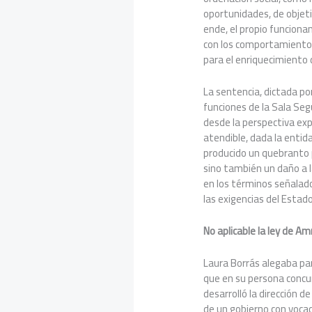
oportunidades, de objetivi
ende, el propio funcion
con los comportamientos
para el enriquecimiento 
La sentencia, dictada po
funciones de la Sala Seg
desde la perspectiva exp
atendible, dada la entid
producido un quebranto p
sino también un daño a l
en los términos señalado
las exigencias del Estad
No aplicable la ley de Am
Laura Borrás alegaba par
que en su persona concu
desarrolló la dirección d
de un gobierno con voca