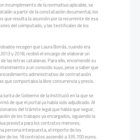
n incumplimiento de la normativa aplicable, se
catalán a partir de la constatación documental, los
os que resulta la asunción por la recurrente de esa
iones del coimputado, y las testificales de los
probados recogen que Laura Borrás, cuando era
e 2013 y 2018, recibió el encargo de elaborar un
 de las letras catalanas. Para ello, encomendó su
antenimiento a un conocido suyo, pese a saber que
l procedimiento administrativo de contratación
as que comportaba la libre concurrencia y precio.
 Junta de Gobierno de la Institució en la que se
rmó de que el portal ya había sido adjudicado. Al
cionarios del trámite legal que había que seguir,
cación de los trabajos ya encargados, siguiendo la
iva prevista para los contratos menores,
na persona interpuesta, el importe de los
alor de los 18 contratos ascendió a 335.700 euros.