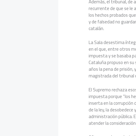
Además, el tribunal, de a
recurrente de que se le a
los hechos probados que 
y de falsedad no guardan
catalán.
La Sala desestima ínteg
en el que, entre otros m
impuesta y se basaba par
Cataluña propuso en su s
años la pena de prisión, 
magistrada del tribunal 
El Supremo rechaza esos
impuesta porque “los h
inserta en la corrupción 
de la ley, la desobedece 
administración pública. E
atender la consideración