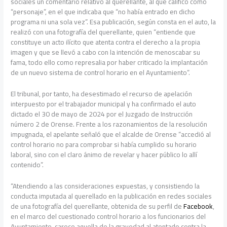
sociales un comentario relativo al querellante, al que calificó como
“personaje”, en el que indicaba que “no había entrado en dicho
programa ni una sola vez”. Esa publicación, según consta en el auto, la
realizó con una fotografía del querellante, quien “entiende que
constituye un acto ilícito que atenta contra el derecho a la propia
imagen y que se llevó a cabo con la intención de menoscabar su
fama, todo ello como represalia por haber criticado la implantación
de un nuevo sistema de control horario en el Ayuntamiento”.
El tribunal, por tanto, ha desestimado el recurso de apelación
interpuesto por el trabajador municipal y ha confirmado el auto
dictado el 30 de mayo de 2024 por el Juzgado de Instrucción
número 2 de Orense. Frente a los razonamientos de la resolución
impugnada, el apelante señaló que el alcalde de Orense “accedió al
control horario no para comprobar si había cumplido su horario
laboral, sino con el claro ánimo de revelar y hacer público lo allí
contenido”.
“Atendiendo a las consideraciones expuestas, y consistiendo la
conducta imputada al querellado en la publicación en redes sociales
de una fotografía del querellante, obtenida de su perfil de
Facebook
,
en el marco del cuestionado control horario a los funcionarios del
Ayuntamiento, carece aquella de la gravedad al atentado contra la