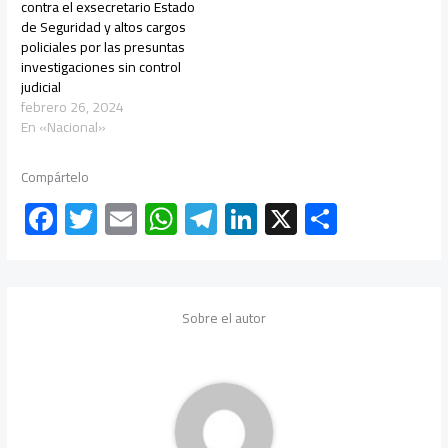
contra el exsecretario Estado
de Seguridad y altos cargos
policiales por las presuntas
investigaciones sin control
judicial
febrero 26, 2024
En «Nacional»
Compártelo
F
T
E
W
Te
Li
X
C
ac
wi
m
h
le
nk
o
e
tt
ail
at
gr
e
m
b
er
s
a
dI
p
Sobre el autor
o
A
m
n
ar
ok
p
tir
p