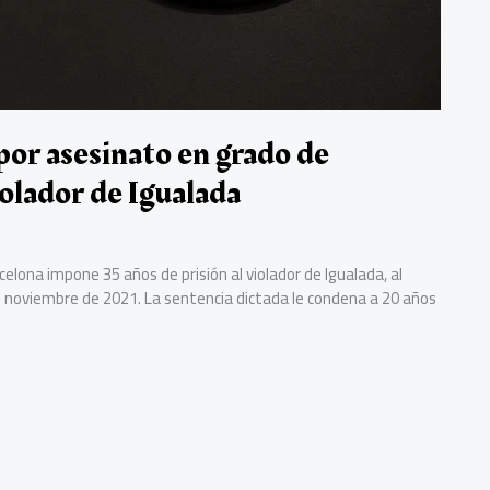
por asesinato en grado de
iolador de Igualada
rcelona impone 35 años de prisión al violador de Igualada, al
e noviembre de 2021. La sentencia dictada le condena a 20 años