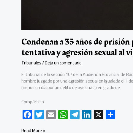
Condenan a 35 años de prisión 
tentativa y agresión sexual al v
Tribunales
/
Deja un comentario
El tribunal de la sección 10ª de la Audiencia Provincial de Ba
hombre juzgado por una agresión sexual en Igualada el 1 d
menos un día por un delito de asesinato en grado de
Compártelo
F
T
E
W
Te
Li
X
C
ac
wi
m
h
le
nk
o
Condenan
Read More »