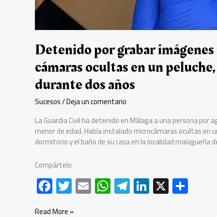
Detenido por grabar imágenes í
cámaras ocultas en un peluche,
durante dos años
Sucesos
/
Deja un comentario
La Guardia Civil ha detenido en Málaga a una persona por a
menor de edad. Había instalado microcámaras ocultas en un
dormitorio y el baño de su casa en la localidad malagueña de
Compártelo
F
T
E
W
Te
Li
X
C
ac
wi
m
h
le
nk
o
e
tt
ail
at
gr
e
m
Detenido
Read More »