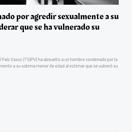
ado por agredir sexualmente a su
derar que se ha vulnerado su
a del País Vasco (TSJPV) ha absuelto a un hombre condenado por la
almente a su sobrina menor de edad al estimar que se vulneró su